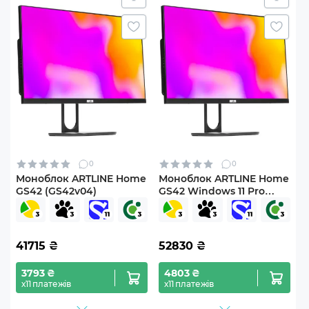
0
0
Моноблок ARTLINE Home
Моноблок ARTLINE Home
GS42 (GS42v04)
GS42 Windows 11 Pro
(GS42v05Win)
41715
₴
52830
₴
3793 ₴
4803 ₴
х11 платежів
х11 платежів