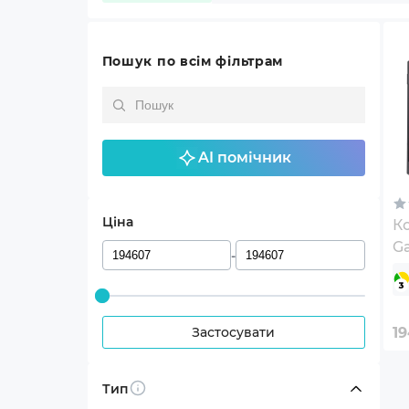
Пошук по всім фільтрам
AI помічник
Ціна
К
G
-
11
Застосувати
1
Тип
Info