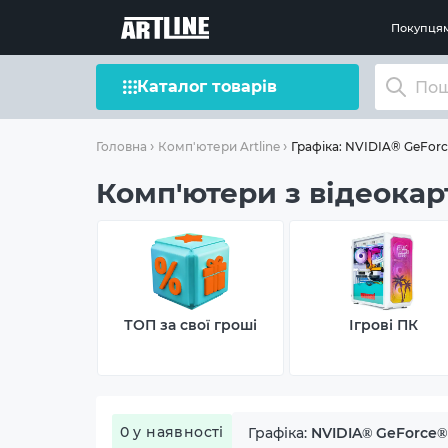
Покупця
Каталог товарів
Графіка: NVIDIA® GeFor
Головна
Комп'ютери Artline
Комп'ютери з відеокар
ТОП за свої гроші
Ігрові ПК
0 у наявності
Графіка:
NVIDIA® GeForce®