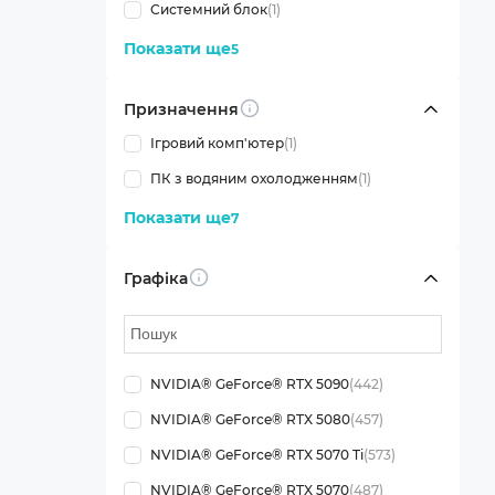
Системний блок
(1)
Показати ще
5
Призначення
Info
Ігровий комп'ютер
(1)
ПК з водяним охолодженням
(1)
Показати ще
7
Графіка
Info
NVIDIA® GeForce® RTX 5090
(442)
NVIDIA® GeForce® RTX 5080
(457)
NVIDIA® GeForce® RTX 5070 Ti
(573)
NVIDIA® GeForce® RTX 5070
(487)