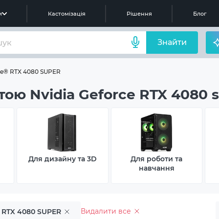
м
Кастомізація
Рішення
Блог
Знайти
ce® RTX 4080 SUPER
тою Nvidia Geforce RTX 4080 
Для дизайну та 3D
Для роботи та
навчання
Видалити все
 RTX 4080 SUPER