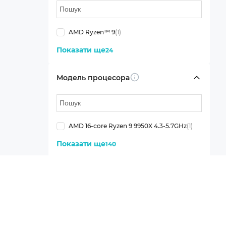
AMD Ryzen™ 9
(1)
Показати ще
24
Модель процесора
Info
AMD 16-core Ryzen 9 9950X 4.3-5.7GHz
(1)
Показати ще
140
Кількість ядер процесора
Info
16
(1)