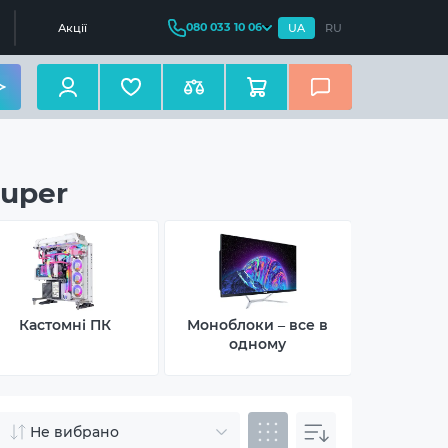
080 033 10 06
Акції
UA
RU
super
Кастомні ПК
Моноблоки – все в
Неттопи –
одному
Не вибрано