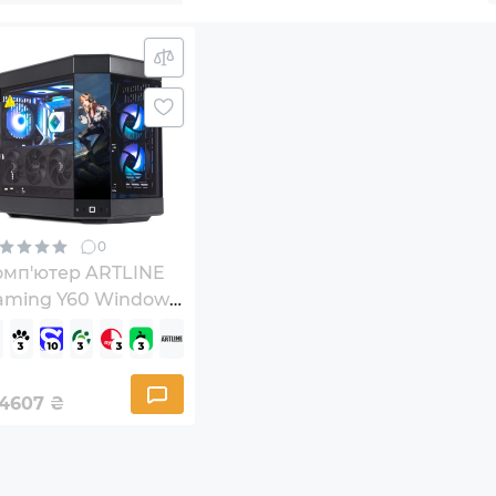
0
омп'ютер ARTLINE
aming Y60 Windows
 Home (Y60v62Win)
94607
₴