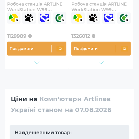
Робоча станція ARTLINE
Робоча станція ARTLINE
WorkStation W99
WorkStation W99
Windows 11 Pro
Windows 11 Pro
(W99v114Win)
(W99v117Win)
1129989
₴
1326012
₴
Повідомити
Повідомити
Ціни на
Комп'ютери Artlineв
Україні станом на 07.08.2026
Найдешевший товар: