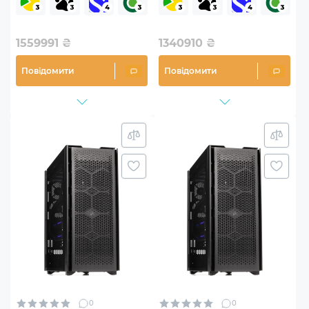
(W99v118Win)
(W99v112Win)
1559991
₴
1340910
₴
Повідомити
Повідомити
0
0