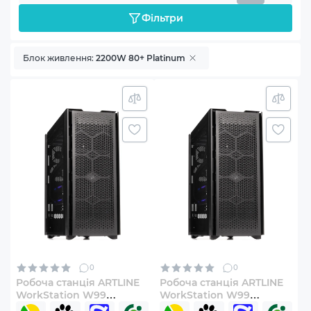
Фільтри
Блок живлення:
2200W 80+ Platinum
0
0
Робоча станція ARTLINE
Робоча станція ARTLINE
WorkStation W99
WorkStation W99
Windows 11 Pro
Windows 11 Pro