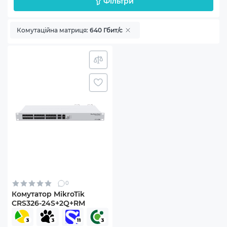
Фільтри
Комутаційна матриця:
640 Гбит/с
0
Комутатор MikroTik
CRS326-24S+2Q+RM