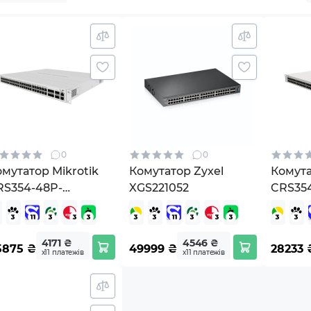
0
0
мутатор Mikrotik
Комутатор Zyxel
Комута
RS354-48P-
XGS221052
CRS35
S+2Q+RM
4S+2Q
4171 ₴
4546 ₴
5875
₴
49999
₴
28233
х11 платежів
х11 платежів