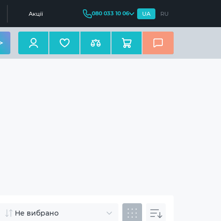
080 033 10 06
Акції
UA
RU
Не вибрано