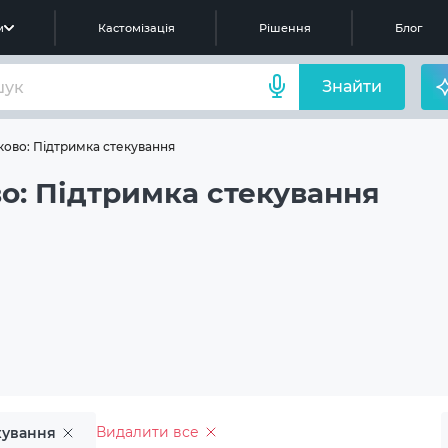
м
Кастомізація
Рішення
Блог
Знайти
ово: Підтримка стекування
о: Підтримка стекування
Видалити все
кування