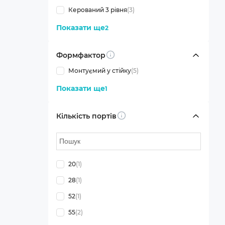
Керований 3 рівня
(3)
Показати ще
2
Формфактор
Info
Монтуємий у стійку
(5)
Показати ще
1
Кількість портів
Info
20
(1)
28
(1)
52
(1)
55
(2)