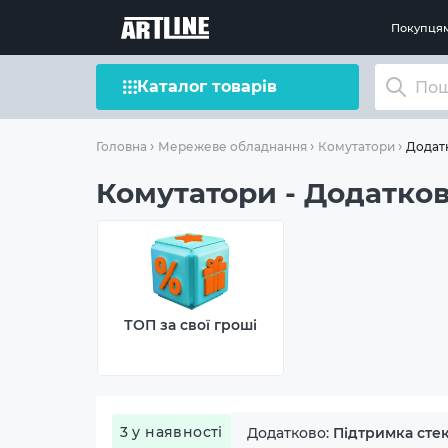
Покупця
Каталог товарів
Додатк
Головна
Мережеве обладнання
Комутатори
Комутатори - Додатков
ТОП за свої гроші
3 у наявності
Додатково:
Підтримка сте