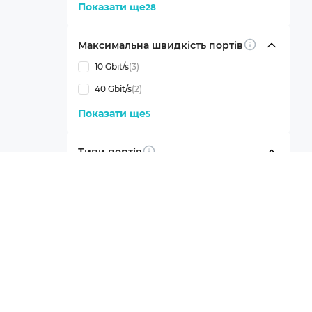
Показати ще
28
Максимальна швидкість портів
Info
10 Gbit/s
(3)
40 Gbit/s
(2)
Показати ще
5
Типи портів
Info
Gigabit Ethernet (10/100/1000 Mbit/s)
(5)
SFP
(3)
QSFP
(2)
Показати ще
6
Управління
Info
SSH
(4)