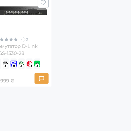
0
омутатор D-Link
GS-1530-28
6999
₴