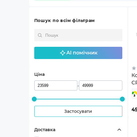
Пошук по всім фільтрам
AI помічник
Ціна
Ко
C
-
4
4
Застосувати
Доставка