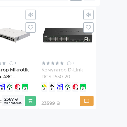
0
0
тор Mikrotik
Комутатор D-Link
4-48G-
DGS-1530-20
+RM
2567 ₴
₴
23599
₴
х11 платежів