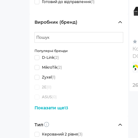
Готовий до відправлення
(1)
Виробник (бренд)
К
Популярні бренди
D
D-Link
(2)
MikroTik
(2)
Zyxel
(1)
2
2E
(0)
ASUS
(0)
Показати ще
13
Тип
Info
Керований 2 рівня
(3)