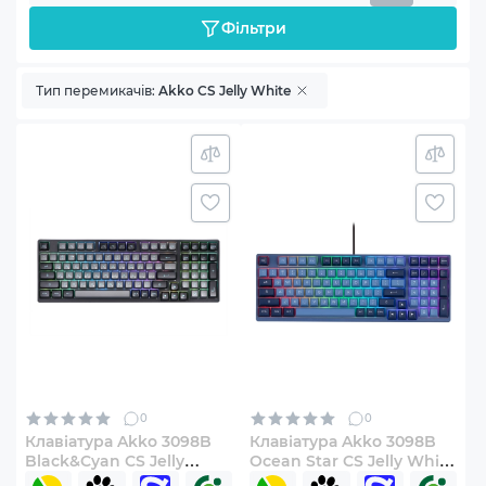
Фільтри
Тип перемикачів:
Akko CS Jelly White
0
0
Клавіатура Akko 3098B
Клавіатура Akko 3098B
Black&Cyan CS Jelly
Ocean Star CS Jelly White
White (6925758617635)
(6925758615204)