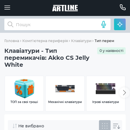
Тип перемикачів: A
Головна
Комп'ютерна периферія
Клавіатури
Клавіатури - Тип
0 у наявності
перемикачів: Akko CS Jelly
White
ТОП за свої гроші
Механічні клавіатури
Ігрові клавіатури
Не вибрано