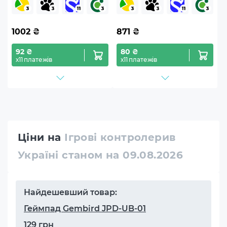
PS4/IOS/Android/PC/Nintendo
PS4/IOS/Android/Nintendo/P
(GP-52)
(GP-43)
1002
₴
871
₴
92 ₴
80 ₴
х11 платежів
х11 платежів
Ціни на
Ігрові контролерив
Україні станом на 09.08.2026
Найдешевший товар:
Геймпад Gembird JPD-UB-01
129 грн