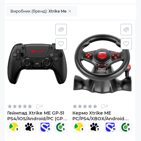
Виробник (бренд):
Xtrike Me
0
0
Геймпад Xtrike ME GP-51
Кермо Xtrike ME
PS4/IOS/Android/PC (GP-
PC/PS4/XBOX/Android
51)
(GP-903)