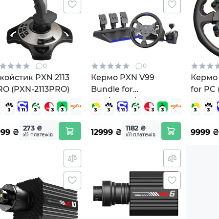
0
0
жойстик PXN 2113
Кермо PXN V99
Кермо
RO (PXN-2113PRO)
Bundle for
for PC
PS4/XBOX/Xbox (PXN-
V99 EU)
273 ₴
1182 ₴
999
₴
12999
₴
9999
₴
х11 платежів
х11 платежів