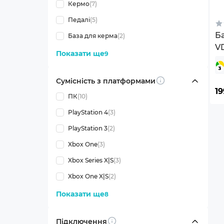
Кермо
(7)
Педалі
(5)
Б
База для керма
(2)
V
Показати ще
9
Сумісність з платформами
Info
1
ПК
(10)
PlayStation 4
(3)
PlayStation 3
(2)
Xbox One
(3)
Xbox Series X|S
(3)
Xbox One X|S
(2)
Показати ще
8
Підключення
Info