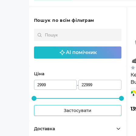
Пошук по всім фільтрам
AI помічник
Ціна
Ке
Bu
-
P
Se
V1
13
Застосувати
Доставка