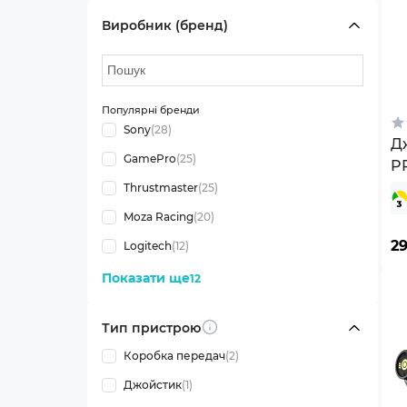
Виробник (бренд)
Популярні бренди
Sony
(28)
Д
GamePro
(25)
P
Thrustmaster
(25)
Moza Racing
(20)
2
Logitech
(12)
Показати ще
12
Тип пристрою
Info
Коробка передач
(2)
Джойстик
(1)