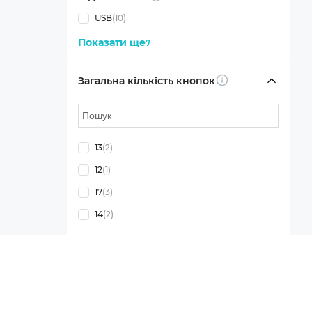
USB
(10)
Показати ще
7
Загальна кількість кнопок
Info
13
(2)
12
(1)
17
(3)
14
(2)
Показати ще
13
Живлення
Info
USB-порт
(8)