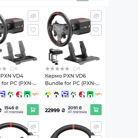
0
0
 PXN VD4
Кермо PXN VD6
 for PC (PXN-
Bundle for PC (PXN-
ndle EU)
VD6 Bundle EU)
1546 ₴
2091 ₴
₴
22999
₴
х11 платежів
х11 платежів