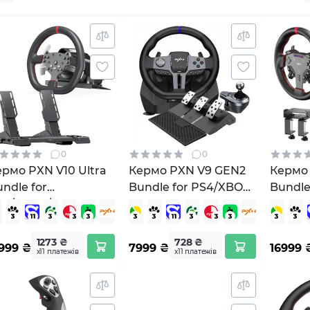
0
0
рмо PXN V10 Ultra
Кермо PXN V9 GEN2
Кермо
ndle for
Bundle for PS4/XBOX/
Bundle
S4/XBOX/Xbox
(PXN-V9GEN2)
VD4 Bu
ries X|S/PC (PXN-
0 Ultra EU)
1273 ₴
728 ₴
999
₴
7999
₴
16999
х11 платежів
х11 платежів