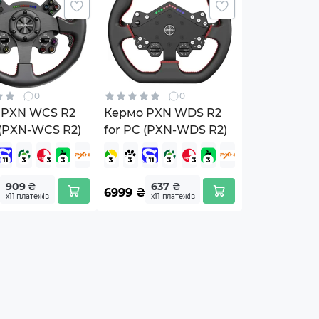
0
0
 PXN WCS R2
Кермо PXN WDS R2
 (PXN-WCS R2)
for PC (PXN-WDS R2)
909 ₴
637 ₴
6999
₴
х11 платежів
х11 платежів