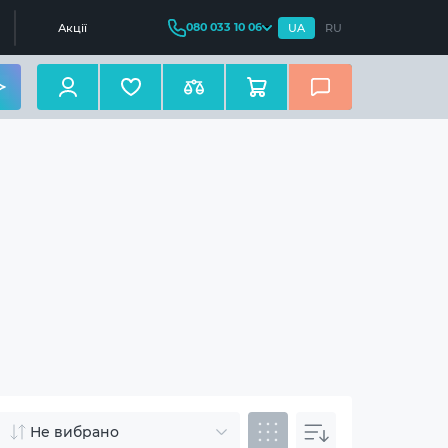
080 033 10 06
Акції
UA
RU
Не вибрано