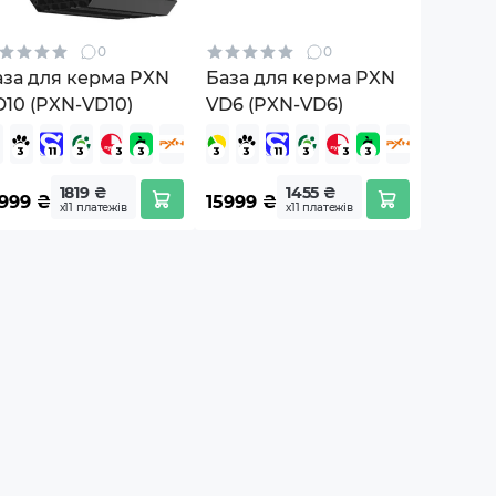
0
0
аза для керма PXN
База для керма PXN
D10 (PXN-VD10)
VD6 (PXN-VD6)
1819 ₴
1455 ₴
9999
₴
15999
₴
х11 платежів
х11 платежів