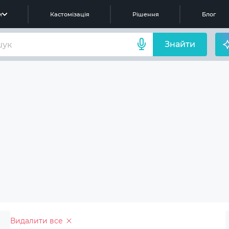
м
Кастомізація
Рішення
Блог
Знайти
Видалити все