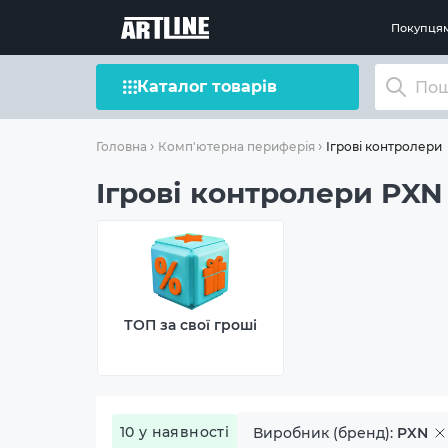
Покупця
Каталог товарів
Ігрові контролери
Головна
Комп'ютерна периферія
Ігрові контролери PXN
ТОП за свої гроші
10 у наявності
Виробник (бренд):
PXN