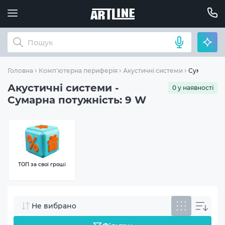
Сумарна по
Головна
Комп'ютерна периферія
Акустичні системи
Акустичні системи -
0 у наявності
Сумарна потужність: 9 W
ТОП за свої гроші
Не вибрано