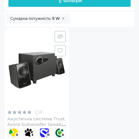
Фільтри
Сумарна потужність:
9 W
0
Акустична система Trust
Avora Subwoofer Speaker
Set (20442)