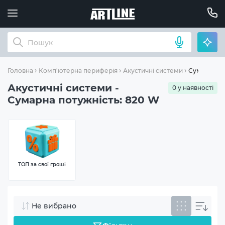
Сумарна по
Головна
Комп'ютерна периферія
Акустичні системи
Акустичні системи -
0 у наявності
Сумарна потужність: 820 W
ТОП за свої гроші
Не вибрано