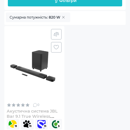
Фільтри
Сумарна потужність:
820 W
0
Акустична система JBL
Bar 9.1 True Wireless
Surround with Dolby
Atmos