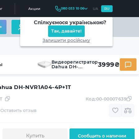
080 033 10 06
г
Акции
UA
RU
Спілкуємося українською?
Так, давайте!
Залишити російську
Видеорегистратор
3999
₴
ы
Dahua DH-
NVR1A04-4P+1T
ahua DH-NVR1A04-4P+1T
T
Код:
00-00007639
Оставить отзыв
Купить
Сообщить о наличии