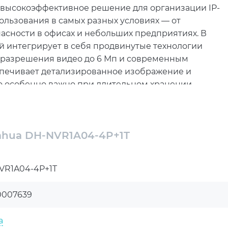
 высокоэффективное решение для организации IP-
льзования в самых разных условиях — от
асности в офисах и небольших предприятиях. В
ый интегрирует в себя продвинутые технологии
е разрешения видео до 6 Мп и современным
еспечивает детализированное изображение и
то особенно важно при длительном хранении
яется встроенный 4-портовый PoE-коммутатор,
ения камер видеонаблюдения. Питание и
ahua DH-NVR1A04-4P+1T
ю, что не только экономит время и ресурсы, но и
стройства подчеркивается поддержкой стандарта
VR1A04-4P+1T
отоколов, что позволяет интегрировать его с
 при этом высокую надежность и стабильность
0007639
я жесткий диск объемом 1 ТБ, который
a
нения видеозаписей. Систему можно настроить на