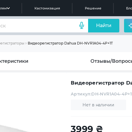
елям
Кастомизация
Решение
Бло
Найти
Видеорегистратор Dahua DH-NVR1A04-4P+1T
егистраторы
ктеристики
Отзывы/Вопрос
Видеорегистратор D
Артикул:
DH-NVR1A04-4P+1
Нет в наличии
3999
₴