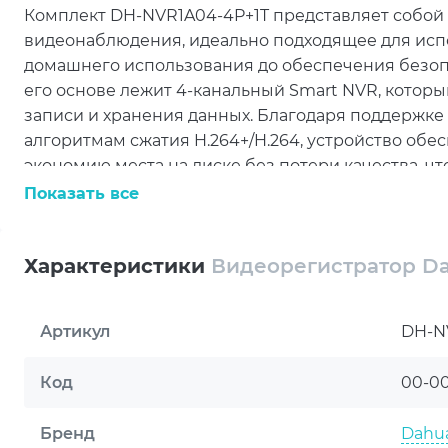
Комплект DH-NVR1A04-4P+1T представляет собой
видеонаблюдения, идеально подходящее для испо
домашнего использования до обеспечения безоп
его основе лежит 4-канальный Smart NVR, котор
записи и хранения данных. Благодаря поддержк
алгоритмам сжатия H.264+/H.264, устройство об
экономию места на диске без потери качества, ч
архива.
Показать все
Одной из ключевых особенностей комплекта явл
который значительно упрощает процесс подключ
Характеристики
Видеорегистратор D
передача данных осуществляются по одному кабел
упрощает установку системы. Универсальность у
Артикул
DH-N
ONVIF и совместимостью с множеством сетевых пр
оборудованием разных производителей, сохраняя
работы.
Код
00-0
Комплект DH-NVR1A04-4P+1T также включает в себ
Бренд
Dahu
обеспечивает достаточное пространство для хра