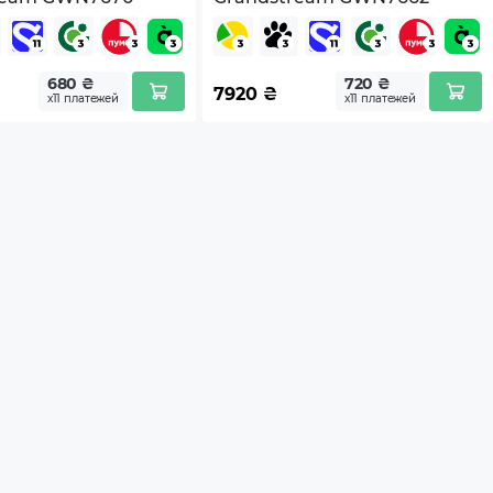
680 ₴
720 ₴
7920
₴
х11 платежей
х11 платежей