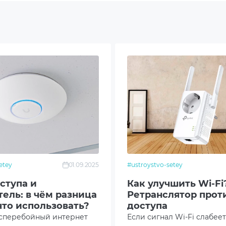
0LR по выгодной цене в Украине? У нас в
a
нную и оригинальную продукцию с официальной
иеву и всей Украине, актуальные цены, подробные
1b
е заказ прямо сейчас — убедитесь в надежности
ine!
1ax
/c
etey
01.09.2025
#ustroystvo-setey
IMO
ступа и
Как улучшить Wi-Fi
ель: в чём разница
Ретранслятор прот
ржка PoE in
что использовать?
доступа
есперебойный интернет
Если сигнал Wi-Fi слабеет