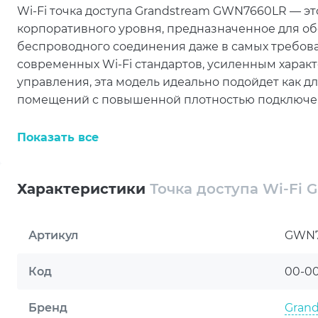
Wi-Fi точка доступа Grandstream GWN7660LR — 
корпоративного уровня, предназначенное для об
беспроводного соединения даже в самых требова
современных Wi-Fi стандартов, усиленным хара
управления, эта модель идеально подойдет как дл
помещений с повышенной плотностью подключе
Одним из главных преимуществ GWN7660LR явля
Показать все
стандартов Wi-Fi: от классического IEEE 802.11b/g/
Поддержка стандарта ax обеспечивает теоретичес
критически важно для современных задач — виде
Характеристики
Точка доступа Wi-Fi
больших объемов данных.
Кроме того, поддержка частот 2.4 ГГц и 5 ГГц га
Артикул
GWN7
между устройствами и устойчивую работу в разл
Код
00-0
Для защиты сетевых соединений Grandstream G
протоколов шифрования и аутентификации: WPA-P
Бренд
Gran
поддержку WPS для удобного подключения довере