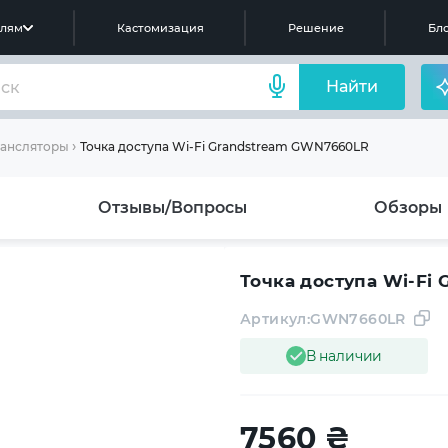
елям
Кастомизация
Решение
Бло
Найти
Точка доступа Wi-Fi Grandstream GWN7660LR
рансляторы
Отзывы/Вопросы
Обзоры
Точка доступа Wi-Fi
Артикул:
GWN7660LR
В наличии
7560
₴