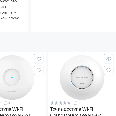
ажах, это
нию
стоянным
аком случае
циальные
ры и точки
 между
ели стоит
ь для
0
0
ступа Wi-Fi
Точка доступа Wi-Fi
ream GWN7670
Grandstream GWN7662