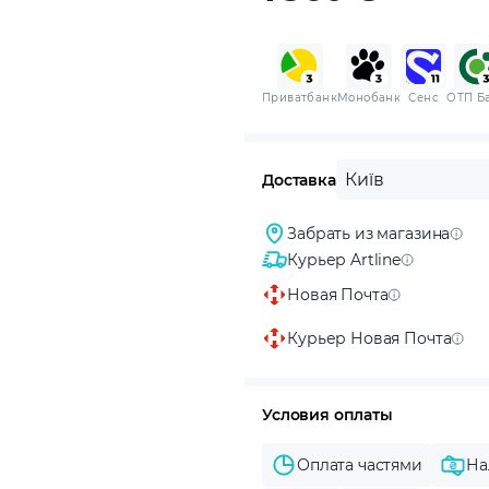
Приватбанк
Монобанк
Сенс
ОТП Б
Київ
Доставка
Забрать из магазина
Курьер Artline
Новая Почта
Курьер Новая Почта
Условия оплаты
Оплата частями
На