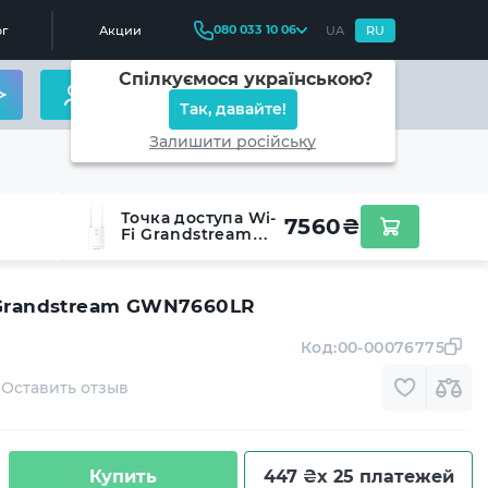
080 033 10 06
г
Акции
UA
RU
Спілкуємося українською?
Так, давайте!
Залишити російську
Точка доступа Wi-
7560
₴
Fi Grandstream
GWN7660LR
 Grandstream GWN7660LR
Код:
00-00076775
Оставить отзыв
Купить
447 ₴
x 25 платежей