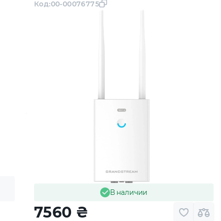
Код:
00-00076775
В наличии
7560
₴