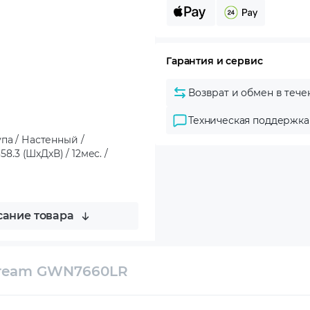
Гарантия и сервис
Возврат и обмен в тече
Техническая поддержка
па / Настенный /
358.3 (ШxДxВ) / 12мес. /
ание товара
stream GWN7660LR