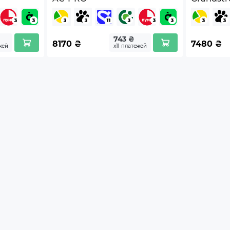
743 ₴
8170
₴
7480
₴
жей
х11 платежей