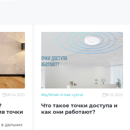
08.04.2025
#layfkhaki-ili-kak-vybrat
16.02.2022
?
Что такое точки доступа и
ив точки
как они работают?
 в дальних