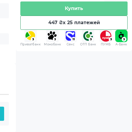
Купить
447 ₴
x 25 платежей
Приватбанк
Монобанк
Сенс
ОТП Банк
ПУМБ
A-Банк