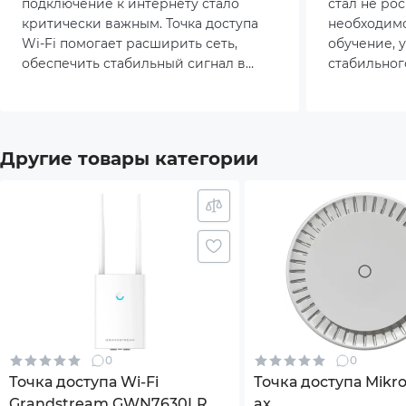
подключение к интернету стало
стал не ро
Комплектация
Доку
критически важным. Точка доступа
необходимо
Wi-Fi помогает расширить сеть,
обучение, 
Точка
обеспечить стабильный сигнал в
стабильног
доме, офисе или кафе, а также
остро это 
Размеры товара (без упаковки), мм
115x4
справляться с растущим числом
многокомна
устройств.
кафе, где 
недостаточ
Вес (без упаковки), г
695
Другие товары категории
возникает 
повторител
Страна-производитель товара
Кита
Эта статья
и выбрать 
Гарантия
12мес
*Характеристики и комплектация товара могут 
0
0
Точка доступа Wi-Fi
Точка доступа Mikro
Grandstream GWN7630LR
ax