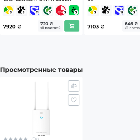
720 ₴
646 ₴
7920
₴
7103
₴
х11 платежей
х11 плате
Просмотренные товары
0