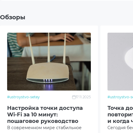
Хотите купить точку доступа Grandstream GWN766
802.11
Обзоры
интернет-магазине Artline вы найдете качестве
гарантией. Мы предлагаем быструю доставку по К
802.1
фото и профессиональную консультацию. Оформит
беспроводных решений Grandstream вместе с Artl
802.1
Количество портов
2
Скорость портов
1 Гбит
Количество антенн
2
#ustroystvo-setey
17.11.2025
#ustroystvo-s
Дополнительный опционал/
MU-M
Настройка точки доступа
Точка до
возможности
Wi-Fi за 10 минут:
повторит
Подде
пошаговое руководство
и когда 
В современном мире стабильное
Сегодня б