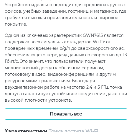
Устройство идеально подходит для средних и крупных
офисов, учебных заведений, гостиниц и магазинов, где
требуется высокая производительность и широкое
покрытие.
Одной из ключевых характеристик GWN7615 является
поддержка всех актуальных стандартов Wi-Fi: от
проверенных временем b/g/n до сверхскоростного ac,
обеспечивающего передачу данных со скоростью до 1.3
Гбит/с. Это значит, что пользователи получают
молниеносный доступ к облачным сервисам,
потоковому видео, видеоконференциям и другим
ресурсоёмким приложениям. Благодаря
двухдиапазонной работе на частотах 2.4 и 5 ГГц, точка
доступа гарантирует устойчивое соединение даже при
высокой плотности устройств.
GWN7615 обеспечивает многоуровневую защиту
Показать все
трафика и данных. Поддержка современных
протоколов безопасности, включая WPA-PSK, WPA2-
PSK, WPA2-ENT и WPA-ENT, гарантирует надёжную
Характеристики
Точка доступа Wi-Fi