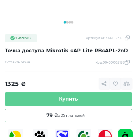
В наличии
Артикул:
RBcAPL-2nD
Точка доступа Mikrotik cAP Lite RBcAPL-2nD
Оставить отзыв
Код:
00-00005133
1325
₴
Купить
79 ₴
x 25 платежей