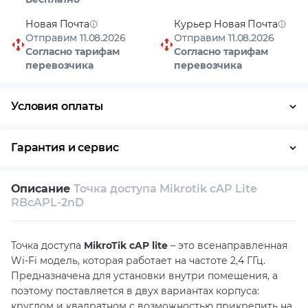
Новая Почта
Курьер Новая Почта
Отправим 11.08.2026
Отправим 11.08.2026
Согласно тарифам
Согласно тарифам
перевозчика
перевозчика
Условия оплаты
Оплата частями
Наличными
Кредит
Гарантия и сервис
Возврат и обмен в течение 14 дней
Описание
Точка доступа Mikrotik cAP Lite
Собственный сервисный центр
RBcAPL-2nD
Техническая поддержка
Консультация
Точка доступа
MikroTik cAP lite
– это всенаправленная
Wi-Fi модель, которая работает на частоте 2,4 ГГц.
Предназначена для установки внутри помещения, а
поэтому поставляется в двух вариантах корпуса:
круглом и квадратном с возможностью прикрепить на