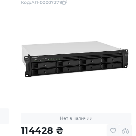
Код:
АЛ-00007379
Нет в наличии
114428
₴