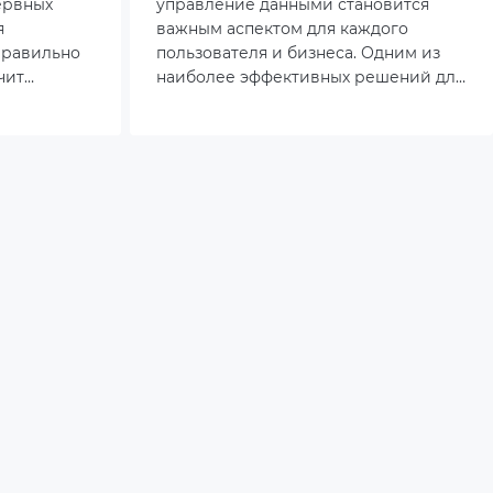
ервных
управление данными становится
я
важным аспектом для каждого
Правильно
пользователя и бизнеса. Одним из
чит
наиболее эффективных решений для
обный
защиты информации являются NAS
рганизацию
хранилища (Network Attached
чевые
Storage) которые обеспечивают
ройства.
высокую производительность,
безопасность и удобство. В этой
статье мы рассмотрим, как NAS
помогает сберегать данные
безопасно, и выделим два
популярных устройства – Synology
DiskStation DS124 и Synology DS224+.