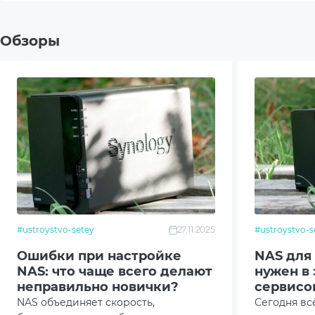
RAID 
Обзоры
RAID 
Файловая система
HFS+
EXT4
EXT3
Btrfs
#ustroystvo-setey
27.11.2025
#ustroystvo-s
FAT
Ошибки при настройке
NAS для 
NAS: что чаще всего делают
нужен в
NTFS
неправильно новички?
сервисо
NAS объединяет скорость,
Сегодня вс