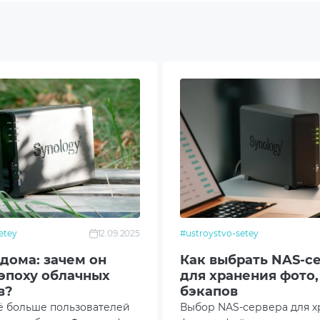
1
0
etey
12.09.2025
#ustroystvo-setey
дома: зачем он
Как выбрать NAS-с
 эпоху облачных
для хранения фото,
в?
бэкапов
ё больше пользователей
Выбор NAS-сервера для х