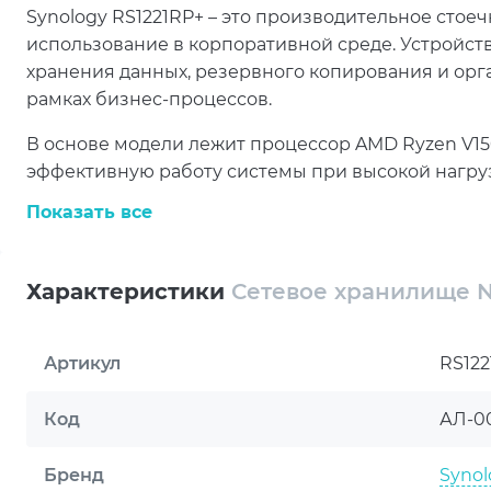
Synology RS1221RP+ – это производительное стое
использование в корпоративной среде. Устройст
хранения данных, резервного копирования и орг
рамках бизнес-процессов.
В основе модели лежит процессор AMD Ryzen V1
эффективную работу системы при высокой нагрузк
позволяет обрабатывать большие объемы данны
Показать все
нескольких пользователей.
Поддержка установки до 8 накопителей формата 2.5
Характеристики
Сетевое хранилище N
масштабируемой. Такое решение позволяет адап
компании, увеличивая объем доступного простра
Артикул
RS122
Поддержка различных конфигураций RAID и функ
высокий уровень надежности и защиты данных. 
Код
АЛ-0
информации и поддерживать стабильную работу 
Компактный стоечный форм-фактор облегчает инт
Бренд
Synol