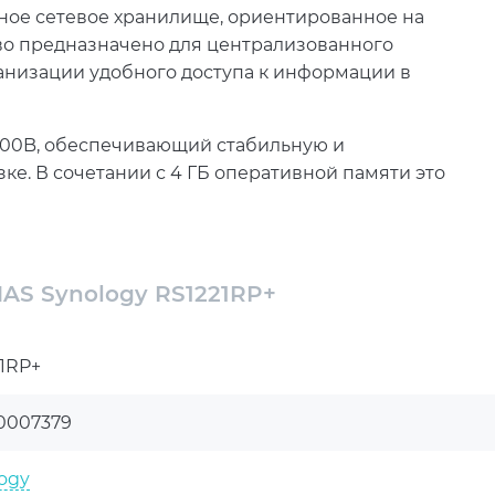
чное сетевое хранилище, ориентированное на
во предназначено для централизованного
анизации удобного доступа к информации в
500B, обеспечивающий стабильную и
е. В сочетании с 4 ГБ оперативной памяти это
х и поддерживать одновременную работу
" и 3.5" SATA делает систему гибкой и
AS Synology RS1221RP+
тировать хранилище под текущие задачи
нства по мере необходимости.
1RP+
ция горячей замены дисков обеспечивают
Это позволяет минимизировать риски потери
0007379
системы даже при необходимости обслуживания.
еграцию устройства в серверные стойки, а
ogy