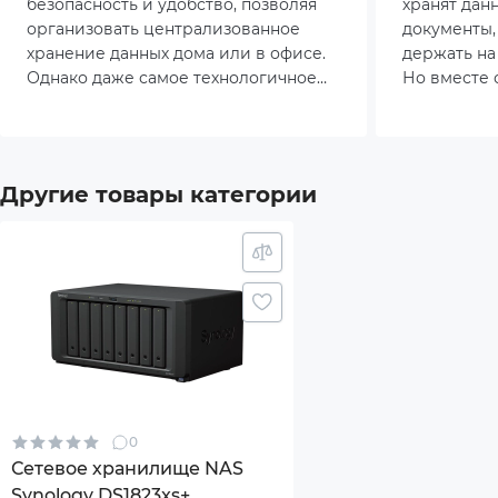
безопасность и удобство, позволяя
хранят дан
Поддерживаемые протоколы
AFP
организовать централизованное
документы,
хранение данных дома или в офисе.
держать на
SMB
Однако даже самое технологичное
Но вместе 
устройство может работать
приходит и
FTP
неэффективно, если его
интернета,
неправильно настроить. Разберём,
бесплатног
на что важно обратить внимание,
безопаснос
HTTP
Другие товары категории
чтобы NAS-хранилище служило без
становится
сбоев и оправдало все ожидания.
позволяя с
HTTP
полностью
хранилище 
LDAP
NFS
SNM
0
Web
Сетевое хранилище NAS
Synology DS1823xs+