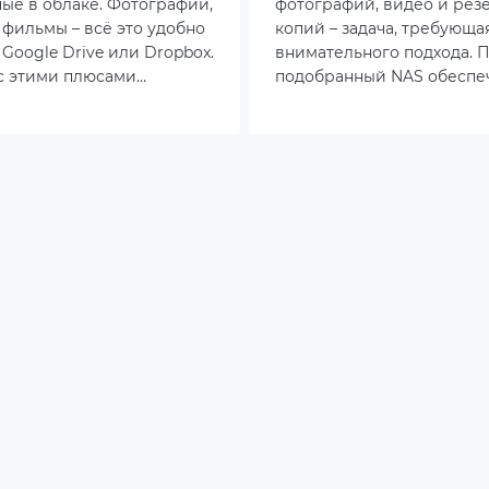
ные в облаке. Фотографии,
фотографий, видео и рез
 фильмы – всё это удобно
копий – задача, требующа
 Google Drive или Dropbox.
внимательного подхода. 
с этими плюсами
подобранный NAS обеспе
 зависимость от
безопасность данных, уд
 ограничение объема
доступ и эффективную о
о пространства и вопросы
файлов. Рассмотрим клю
ти. NAS для дома
аспекты выбора этого уст
 актуальным решением,
оздавать личное,
S
 контролируемое
прямо у себя в квартире.
P
DAV