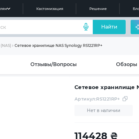
елям
Кастомизация
Решение
Бло
Найти
Сетевое хранилище NAS Synology RS1221RP+
(NAS)
Отзывы/Вопросы
Обзоры
Сетевое хранилище N
Артикул:
RS1221RP+
Нет в наличии
114428
₴