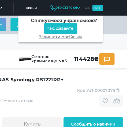
080 033 10 06
г
Акции
UA
RU
Спілкуємося українською?
Так, давайте!
Залишити російську
Сетевое
114428
₴
хранилище NAS
Synology
RS1221RP+
AS Synology RS1221RP+
Код:
АЛ-00007379
Оставить отзыв
Купить
Сообщить о наличии