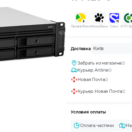
Приватбанк
Монобанк
Сенс
ОТП Б
Київ
Доставка
Забрать из магазина
Курьер Artline
Новая Почта
Курьер Новая Почта
Условия оплаты
Оплата частями
На