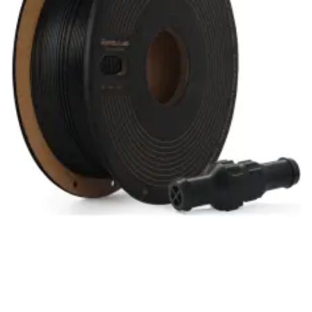
эксплуатации и хранения.
ARTLINE
Гарантия на филаменты и смолы
Расходные материалы для 3D-печати
Заводской брак
единственное основание замены
На 1-й пробе
проверяйте сразу
Фото / видео
приложите к обращению
Партия / лот
укажите номер
1
Категория товара и основание
гарантии
Филаменты и фотополимерные смолы являются
расходными материалами
. Срочный гарантийный
период на них не устанавливается — замена или
возврат возможны только при
производственном
(заводском) дефекте
, а не из-за свойств материала
либо условий его использования и хранения.
✓
Что признаётся
производственным дефектом
(покрывается)
отклонение диаметра филамента за пределы
заявленного допуска (напр., 1,75 мм ± 0,02 мм),
вызывающее заклинивание в экструдере;
запутанная или неправильная заводская намотка на