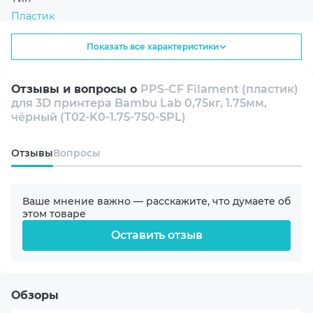
филамент для сложных задач. Исследуйте новые
Пластик
горизонты 3D-печати и создавайте изделия, которые
выдержат испытание временем и условиями
Показать все характеристики
эксплуатации.
Назначение
Функциональные
Отзывы и вопросы о
PPS-CF Filament (пластик)
для 3D принтера Bambu Lab 0,75кг, 1.75мм,
Инженерные
чёрный (T02-K0-1.75-750-SPL)
Повышенной прочности
Oтзывы
Вопросы
Серия
Ваше мнение важно — расскажите, что думаете об
PPS-CF
этом товаре
Оставить отзыв
Тип пластика
PPS
Обзоры
Вид пластика