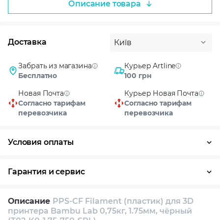
Описание товара
Доставка
Київ
Забрать из магазина
Курьер Artline
Бесплатно
100 грн
Новая Почта
Курьер Новая Почта
Согласно тарифам
Согласно тарифам
перевозчика
перевозчика
Условия оплаты
Оплата частями
Наличными
Кредит
Гарантия и сервис
Условия гарантии
Описание
PPS-CF Filament (пластик) для 3D
Возврат и обмен в течение 14 дней
принтера Bambu Lab 0,75кг, 1.75мм, чёрный