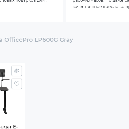
оповых подарков для
рабочих часов. Но даже с
оторые точно не оставят
качественное кресло со 
ым.
теряет первоначальный к
Вместо того чтобы сразу м
всё чаще пользователи
предпочитают модернизи
имеющуюся модель. Такой
 OfficePro LP600G Gray
только экономит средства
позволяет создать уникал
пространство под собств
нужды.
ugar E-