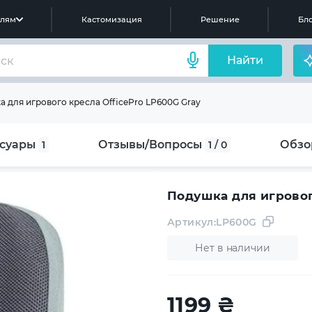
елям
Кастомизация
Решение
Бло
Найти
 для игрового кресла OfficePro LP600G Gray
суары
Отзывы/Вопросы
Обзо
1
1 / 0
Подушка для игровог
Артикул:
LP600G
Нет в наличии
1199
₴