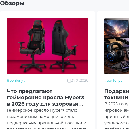
наш интернет-магазин Artline — это ваш лучший
Обзоры
удобные способы оплаты и быструю доставку по в
фото товара и быть уверенными в его качестве. 
к вам в кратчайшие сроки!
Не упустите шанс улучшить комфорт вашего кресл
OfficePro LP600G Gray.
#periferiya
24.01.2026
#periferiya
Что предлагают
Подарки
геймерские кресла HyperX
техники
в 2026 году для здоровья
В 2025 год
спины?
Геймерское кресло HyperX стало
игровой ак
незаменимым помощником для
приятный ж
поддержания правильной посадки и
усиление о