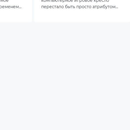
амое
компьютерное игровое кресло
временем
перестало быть просто атрибутом
омфорт.
геймеров и стало важным
енять его,
элементом заботы о здоровье.
ровать уже
 подход не
, но и
ьное
енные