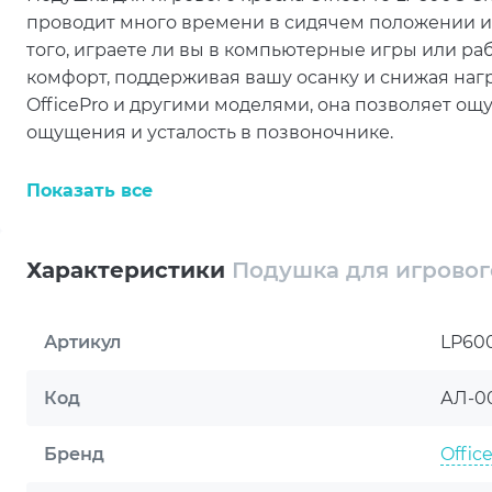
проводит много времени в сидячем положении и
того, играете ли вы в компьютерные игры или ра
комфорт, поддерживая вашу осанку и снижая нагр
OfficePro и другими моделями, она позволяет о
ощущения и усталость в позвоночнике.
Когда речь идет о долгих часах сидения, вопрос
Показать все
важным. Подушка для кресла OfficePro LP600G Gra
комфортную поддержку поясничной области, что
много времени за компьютером. Подушка помогае
Характеристики
Подушка для игрового
предотвращая возникновение болей и дискомфор
улучшению осанки, обеспечивая поддержание пр
Артикул
LP60
особенно актуально для людей, которые много в
Подушка предназначена для поддержания поясн
Код
АЛ-0
вероятность развития болей в спине. Этот аксес
заботится о своем здоровье и длительное время с
Бренд
Offic
поможет снизить усталость и предотвратить пер