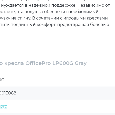
 нуждается в надежной поддержке. Независимо от
ботаете, эта подушка обеспечит необходимый
узку на спину. В сочетании с игровыми креслами
щутить подлинный комфорт, предотвращая болевые
 правильной поддержки тела становится крайне
y идеально подходит для того, чтобы обеспечить
 особенно важно для пользователей, проводящих
т снять напряжение с нижней части спины,
 кресла OfficePro LP600G Gray
та. Анатомическая форма подушки способствует
авильного положения позвоночника, что
0G
ремени проводят в сидячем положении.
ицы, улучшая комфорт сидения и минимизируя
0013088
суар станет незаменимым помощником для тех, кто
идит в кресле. Подушка OfficePro LP600G Gray
epro
егрузку мышц спины.