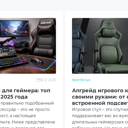
 выбор. Мы предлагаем конкурентоспособную цену,
сей Украине. У нас вы можете ознакомиться с
Оформите заказ прямо сейчас, и мы доставим товар
а и снизить нагрузку на спину с подушкой
18.12.2025
#periferiya
 для геймера: топ
Апгрейд игрового 
 2025 года
своими руками: от 
встроенной подсве
у правильно подобранный
сессуар – это не просто
Игровой стул – это спутн
ест, а настоящее
поддерживает вас во вре
пыта. Ниже представлена
длительных геймерских с