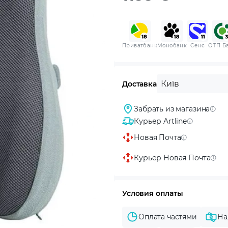
Приватбанк
Монобанк
Сенс
ОТП Б
Київ
Доставка
Забрать из магазина
Курьер Artline
Новая Почта
Курьер Новая Почта
Условия оплаты
Оплата частями
На