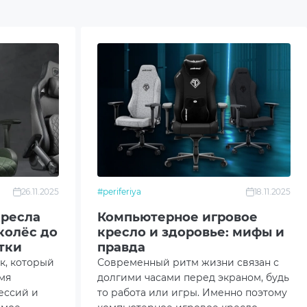
26.11.2025
#periferiya
18.11.2025
кресла
Компьютерное игровое
колёс до
кресло и здоровье: мифы и
тки
правда
ик, который
Современный ритм жизни связан с
мя
долгими часами перед экраном, будь
ессий и
то работа или игры. Именно поэтому