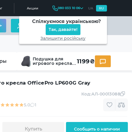
080 033 10 06
г
Акции
UA
RU
Спілкуємося українською?
Так, давайте!
Залишити російську
Подушка для
1199
₴
ры
игрового кресла
OfficePro LP600G
Gray
о кресла OfficePro LP600G Gray
Код:
АЛ-00013088
5.0
1
Купить
Сообщить о наличии