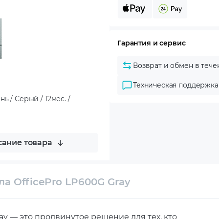
Гарантия и сервис
Возврат и обмен в тече
Техническая поддержка
ь / Серый / 12мес. /
ание товара
а OfficePro LP600G Gray
ay — это продвинутое решение для тех, кто