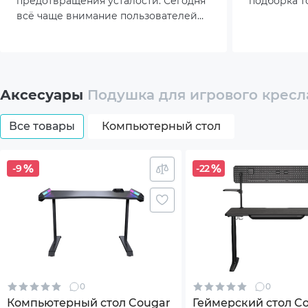
предотвращения усталости. Сегодня
подборка т
всё чаще внимание пользователей
геймера, к
сосредоточено на том, как кресло
равнодушн
помогает сохранить здоровье
позвоночника и снизить усталость.
Аксесуары
Подушка для игрового кресла
Все товары
Компьютерный стол
-9
-22
0
0
Компьютерный стол Cougar
Геймерский стол Co