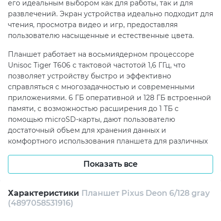
его идеальным выбором как для работы, так и для
развлечений. Экран устройства идеально подходит для
чтения, просмотра видео и игр, предоставляя
пользователю насыщенные и естественные цвета.
Планшет работает на восьмиядерном процессоре
Unisoc Tiger T606 с тактовой частотой 1,6 ГГц, что
позволяет устройству быстро и эффективно
справляться с многозадачностью и современными
приложениями. 6 ГБ оперативной и 128 ГБ встроенной
памяти, с возможностью расширения до 1 ТБ с
помощью microSD-карты, дают пользователю
достаточный объем для хранения данных и
комфортного использования планшета для различных
целей. Кроме того, он оснащен основным сенсором
камеры на 13 МП и фронтальной камерой на 5 МП, что
Показать все
позволяет делать качественные фотографии и
видеозвонки.
Характеристики
Планшет Pixus Deon 6/128 gray
(4897058531916)
Поддержка сетей 3G и 4G (LTE), а также Wi-Fi (2,4 ГГц/5
ГГц) и Bluetooth 5.0 делает планшет универсальным