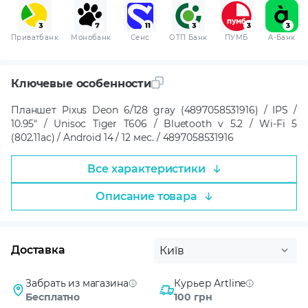
Приватбанк
Монобанк
Сенс
ОТП Банк
ПУМБ
A-Банк
Ключевые особенности
Планшет Pixus Deon 6/128 gray (4897058531916) / IPS /
10.95" / Unisoc Tiger T606 / Bluetooth v 5.2 / Wi-Fi 5
(802.11ac) / Android 14 / 12 мес. / 4897058531916
Все характеристики
Описание товара
Доставка
Київ
Забрать из магазина
Курьер Artline
Бесплатно
100 грн