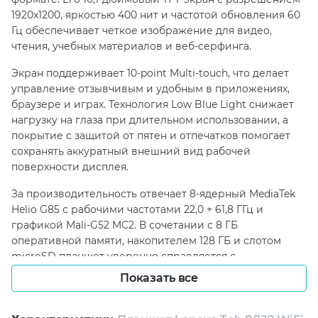
1920x1200, яркостью 400 нит и частотой обновления 60
Гц обеспечивает четкое изображение для видео,
чтения, учебных материалов и веб-серфинга.
Экран поддерживает 10-point Multi-touch, что делает
управление отзывчивым и удобным в приложениях,
браузере и играх. Технология Low Blue Light снижает
нагрузку на глаза при длительном использовании, а
покрытие с защитой от пятен и отпечатков помогает
сохранять аккуратный внешний вид рабочей
поверхности дисплея.
За производительность отвечает 8-ядерный MediaTek
Helio G85 с рабочими частотами 22,0 + 61,8 ГГц и
графикой Mali-G52 MC2. В сочетании с 8 ГБ
оперативной памяти, накопителем 128 ГБ и слотом
microSD планшет уверенно справляется с
многозадачностью, хранением файлов, запуском
Показать все
приложений и развлекательным контентом.
Для связи и навигации предусмотрены Wi-Fi 5,