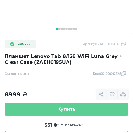
В наличии
Артикул:
ZAEH0195UA
Планшет Lenovo Tab 8/128 WiFi Luna Grey +
Clear Case (ZAEH0195UA)
Оставить отзыв
Код:
00-00092125
8999
₴
Купить
531 ₴
x 25 платежей