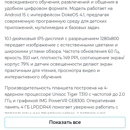
повседневного обучения, развлечений и общения в
удобном цифровом формате. Модель работает на
Android 15 с интерфейсом DokeOS 4.1, предлагая
современную программную среду для детских
приложений, мультимедиа и базовых задач.
10.1-дюймовый IPS-дисплей с разрешением 1280x800
передает изображение с естественными цветами и
широкими углами обзора. Частота обновления 60 Гц,
яркость 350 нит, плотность 149 PPI, соотношение экран/
корпус 79% и датчик освещенности делают экран
практичным для чтения, просмотра видео и
интерактивного обучения.
Производительность планшета построена на 4-
ядерном процессоре Unisoc Tiger T310 с частотой до 2.0
ГГц и графикой IMG PowerVR GE8300. Оперативная
память 4 ГБ LPDDR4X помогает уверенно работать с
повседневными приложениями, а встроенное
хранилище 64 ГБ eMMC 5.1 можно расширить картой
Показать все
microSD до 2048 ГБ.