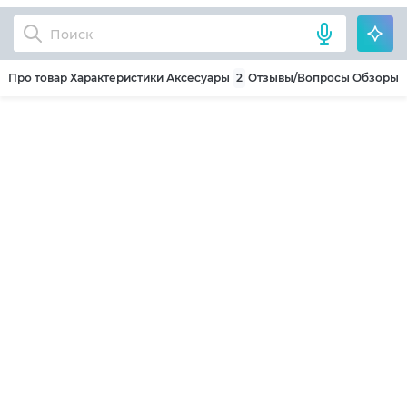
запутанная или неправильная заводская намотка на
катушке;
посторонние включения, загрязнения или
неоднородность материала;
несоответствие цвета или типа материала
маркировке на этикетке;
увлажнение/порча материала до продажи
(нарушенная заводская упаковка или
влагопоглотитель);
повреждённая заводская катушка;
для смолы — расслоение или частичная
полимеризация в упаковке до продажи,
несоответствие заявленным характеристикам.
×
Что не покрывается
увлажнение и ломкость из-за неправильного
хранения у покупателя (гигроскопичность —
свойство материала, а не дефект);
запутывание при перемотке или использовании
покупателем;
плохая адгезия или качество печати из-за настроек,
температуры, калибровки или самой техники;
механические повреждения и загрязнения после
вскрытия упаковки;
остаток уже использованной (частично
израсходованной) катушки;
использование материала после окончания срока
годности или вне условий хранения производителя.
2
Как и когда обращаться
проверяйте материал
сразу после вскрытия
и на