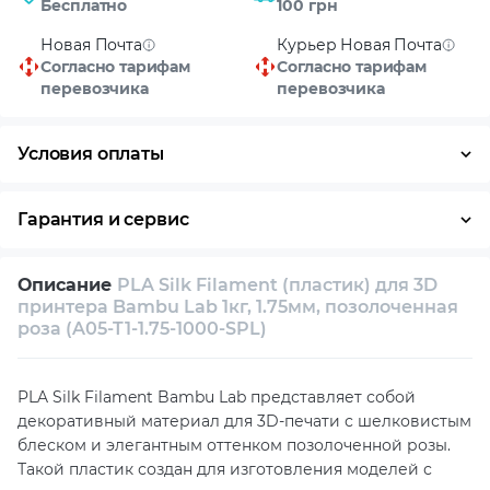
Новая Почта
Курьер Новая Почта
Согласно тарифам
Согласно тарифам
перевозчика
перевозчика
Условия оплаты
Оплата частями
Наличными
Кредит
Гарантия и сервис
Условия гарантии
Описание
PLA Silk Filament (пластик) для 3D
Возврат и обмен в течение 14 дней
принтера Bambu Lab 1кг, 1.75мм, позолоченная
роза (A05-T1-1.75-1000-SPL)
Собственный сервисный центр
Техническая поддержка
Консультация
PLA Silk Filament Bambu Lab представляет собой
декоративный материал для 3D-печати с шелковистым
блеском и элегантным оттенком позолоченной розы.
Такой пластик создан для изготовления моделей с
премиальным и выразительным внешним видом,
подчёркивающим декоративные особенности готовых