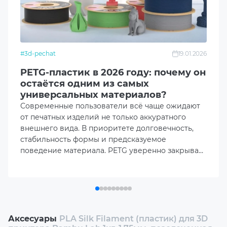
Температура стола
35-45℃
#3d-pechat
19.01.2026
Рекомендуемая скорость печати
PETG-пластик в 2026 году: почему он
<250 mm/s
остаётся одним из самых
универсальных материалов?
Плотность
Современные пользователи всё чаще ожидают
1.24 g/cm³
от печатных изделий не только аккуратного
внешнего вида. В приоритете долговечность,
стабильность формы и предсказуемое
Прочность на разрыв
поведение материала. PETG уверенно закрывает
27 ±4 MPa
эти ожидания, не требуя сложной настройки
оборудования.
Прочность на изгиб
66 ±4 Mpa
1899
₴
Купить
Аксесуары
PLA Silk Filament (пластик) для 3D
Удлинение при разрыве
принтера Bambu Lab 1кг, 1.75мм, позолоченная
3.5%
роза (A05-T1-1.75-1000-SPL)