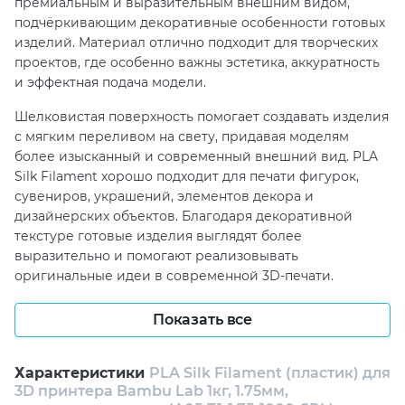
изделий. Материал отлично подходит для творческих
проектов, где особенно важны эстетика, аккуратность
и эффектная подача модели.
Шелковистая поверхность помогает создавать изделия
с мягким переливом на свету, придавая моделям
более изысканный и современный внешний вид. PLA
Silk Filament хорошо подходит для печати фигурок,
сувениров, украшений, элементов декора и
дизайнерских объектов. Благодаря декоративной
текстуре готовые изделия выглядят более
выразительно и помогают реализовывать
оригинальные идеи в современной 3D-печати.
Диаметр филамента 1.75 мм обеспечивает
Показать все
совместимость с большинством современных FDM/FFF
3D-принтеров. PLA Silk Filament Bambu Lab подходит
для широкого спектра задач – от художественных
Характеристики
PLA Silk Filament (пластик) для
проектов до изготовления декоративных и
3D принтера Bambu Lab 1кг, 1.75мм,
позолоченная роза (A05-T1-1.75-1000-SPL)
демонстрационных моделей. Стабильная подача
материала способствует комфортной работе с