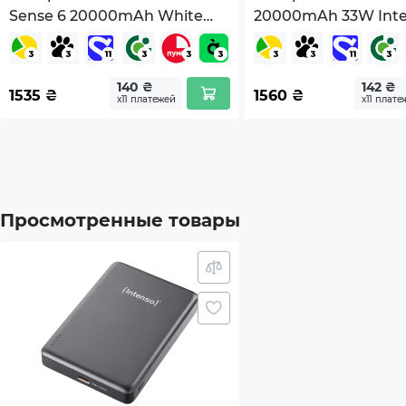
Sense 6 20000mAh White
20000mAh 33W Inte
Подд
(1109178)
Cable Beige (BHR88
Подде
140 ₴
142 ₴
1535
₴
1560
₴
х11 платежей
х11 плате
Комплектация
УМБ
Упак
Кабел
Просмотренные товары
Габариты (без упаковки), мм
96x66
Вес (без упаковки), г
190
Страна регистрации бренда
Герм
Страна-производитель товара
Кита