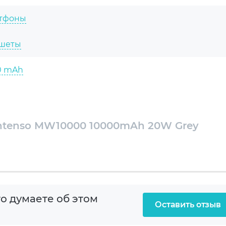
нь заряда и режим работы. Павербанк УМБ
тфоны
очетает аккуратный дизайн, поддержку проводной
и практичный формат для ежедневного питания
шеты
0 mAh
-полимерный (Li-Pol)
ntenso MW10000 10000mAh 20W Grey
SB Type-C
о думаете об этом
ess
Оставить отзыв
A