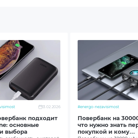
A
67A
66A
22A
visimost
13.02.2026
#energo-nezavisimost
SB Type-C
овербанк подходит
Повербанк на 30000
5A
ne: основные
что нужно знать пе
и выбора
покупкой и кому