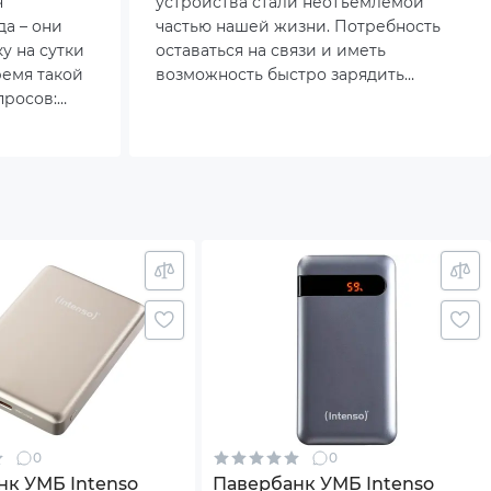
ходит
ч
устройства стали неотъемлемой
а – они
частью нашей жизни. Потребность
у на сутки
оставаться на связи и иметь
ремя такой
возможность быстро зарядить
просов:
смартфон, планшет или ноутбук
к
требует наличия надежного
ойство и
внешнего аккумулятора. Именно
гут
поэтому повербанки на 20000 мА·ч
тономность?
сегодня пользуются повышенным
спросом.
0
0
нк УМБ Intenso
Павербанк УМБ Intenso