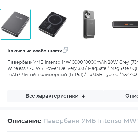
Ключевые особенности
Павербанк УМБ Intenso MW10000 10000mAh 20W Grey (73440
Wireless / 20 W / Power Delivery 3.0 / MagSafe / MagSafe / Qi 
mAh / Литий-полимерный (Li-Pol) / 1 x USB Type-C / 734403
Все характеристики
Опис
Описание
Павербанк УМБ Intenso MW1