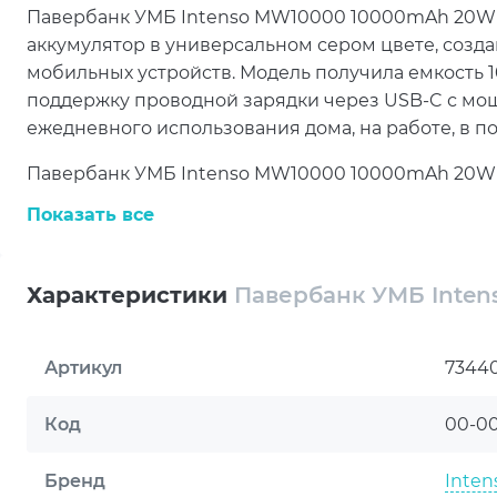
Павербанк УМБ Intenso MW10000 10000mAh 20W 
аккумулятор в универсальном сером цвете, соз
мобильных устройств. Модель получила емкость 
поддержку проводной зарядки через USB-C с мощ
ежедневного использования дома, на работе, в по
Павербанк УМБ Intenso MW10000 10000mAh 20W G
Delivery, которая помогает быстрее заряжать со
Показать все
устройства через USB-C. Дополнительно модель
15 W для Qi-совместимых гаджетов, что позволяе
повседневных сценариях.
Характеристики
Павербанк УМБ Inten
Благодаря совместимости с MagSafe Павербанк 
(7344034) может магнитно фиксироваться на iPhon
Артикул
7344
через совместимые чехлы. Это делает устройств
в поездках и при активном рабочем дне, когда ва
Код
00-0
розетки.
Бренд
Inten
Для контроля состояния предусмотрены четыре с