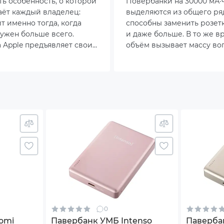
действительно под
ть особенность, о которой
Повербанки на 30000 мА·
5A
такая ёмкость?
аёт каждый владелец:
выделяются из общего ряд
т именно тогда, когда
способны заменить розетк
ужен больше всего.
и даже больше. В то же в
 Apple предъявляет свои
объём вызывает массу во
лл
 к источникам питания, и
всегда ли он оправдан, ка
ощности зарядки эти
правильно выбирать устр
новятся ещё заметнее.
какие скрытые нюансы мо
 W
повлиять на реальную ав
afe
D-индикатора
 Delivery 3.0
afe
ь в комплекте
0
omi
Павербанк УМБ Intenso
Паверба