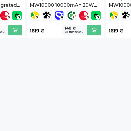
grated
MW10000 10000mAh 20W
MW1000
ержка беспроводной технологии зарядки
51GL)
Rose (7344033)
Champag
ржка зарядки устройств с функцией MagSafe
148 ₴
1619
₴
1619
₴
жей
х11 платежей
овка
ь USB Type-C
x16 (ВхШхГ)
ания
й