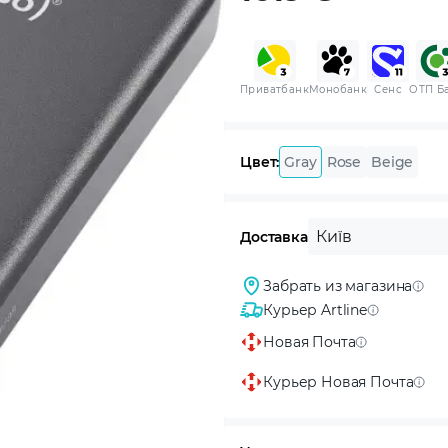
Приватбанк
Монобанк
Сенс
ОТП Б
Цвет:
Gray
Rose
Beige
Київ
Доставка
Забрать из магазина
Курьер Artline
Новая Почта
Курьер Новая Почта