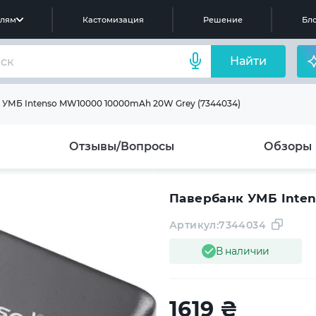
елям
Кастомизация
Решение
Бло
Найти
 УМБ Intenso MW10000 10000mAh 20W Grey (7344034)
Отзывы/Вопросы
Обзоры
Павербанк УМБ Inte
Артикул:
7344034
В наличии
1619
₴