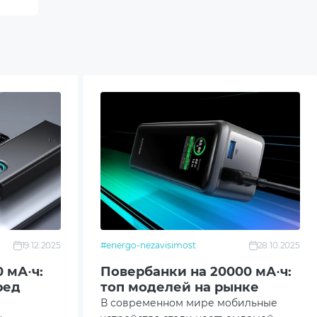
19.12.2025
#energo-nezavisimost
28.10.2025
 мА·ч:
Повербанки на 20000 мА·ч:
ред
топ моделей на рынке
В современном мире мобильные