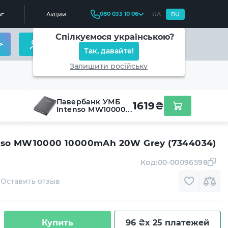
080 033 10 06
г
Акции
UA
RU
Спілкуємося українською?
Так, давайте!
Залишити російську
Павербанк УМБ
1619
₴
Intenso MW10000
10000mAh 20W
Grey (7344034)
nso MW10000 10000mAh 20W Grey (7344034)
Код:
00-00096598
Оставить отзыв
Купить
96 ₴
x 25 платежей