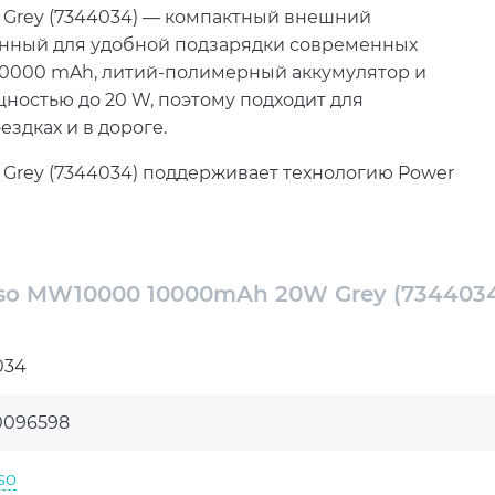
Grey (7344034) — компактный внешний
данный для удобной подзарядки современных
10000 mAh, литий-полимерный аккумулятор и
ностью до 20 W, поэтому подходит для
ездках и в дороге.
rey (7344034) поддерживает технологию Power
вместимые смартфоны, планшеты и другие
 оснащена беспроводной зарядкой мощностью до
т пополнять заряд без подключения кабеля в
so MW10000 10000mAh 20W Grey (734403
УМБ Intenso MW10000 10000mAh 20W Grey
e 12 и более новых моделях, а также работать
034
о удобным для использования во время движения,
жно сохранить мобильность и не зависеть от
0096598
so
татусных LED-индикатора и один