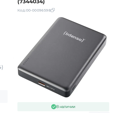
(7344034)
Код:
00-00096598
4)
В наличии