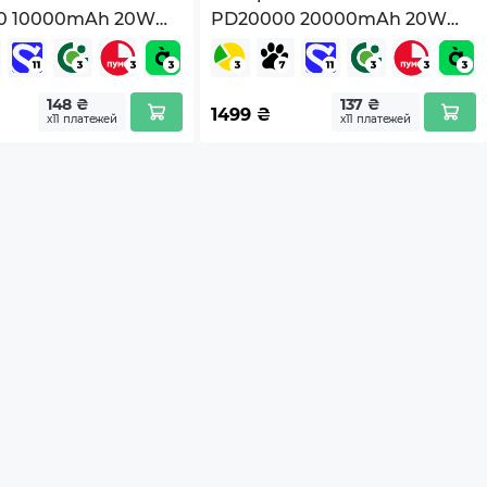
0 10000mAh 20W
PD20000 20000mAh 20W
ne (7344031)
Grey (7332354)
148 ₴
137 ₴
1499
₴
х11 платежей
х11 платежей