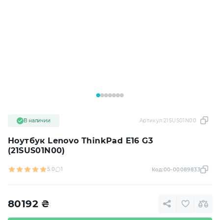
В наличии
Артикул:
21SUS01N00
Ноутбук Lenovo ThinkPad E16 G3
(21SUS01N00)
5.0
1
Код:
00-00089833
80192
₴