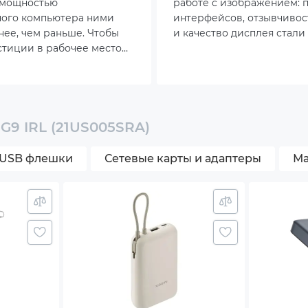
 мощностью
работе с изображением: 
it Ethernet
ного компьютера ними
интерфейсов, отзывчивос
нее, чем раньше. Чтобы
и качество дисплея стали
 802.11be
тиции в рабочее место
чем когда-либо. Особенно
ь, придется смотреть
ощущается при взаимоде
ooth 5.4
айна.
видео, графикой и дина
приложениями, когда да
небольшие задержки стан
иатура с цифровым блоком
заметными. Именно поэт
 G9 IRL (21US005SRA)
количество ноутбуков с э
ад со скрытыми кнопками
Гц растёт.
USB флешки
Сетевые карты и адаптеры
Ма
ветка клавиатуры
озащита
Camera 1080p
-in array microphone