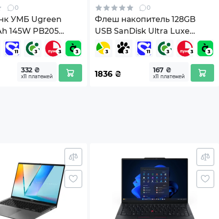
0
0
нк УМБ Ugreen
Флеш накопитель 128GB
h 145W PB205
USB SanDisk Ultra Luxe
+USB A,
(SDCZ74-128G-G46)
3.0 (90597A) Gray
332 ₴
167 ₴
1836
₴
х11 платежей
х11 платежей