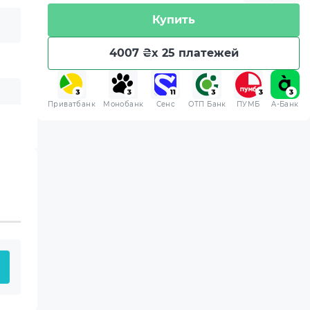
Купить
4007 ₴
x 25 платежей
Приватбанк
Монобанк
Сенс
ОТП Банк
ПУМБ
A-Банк
 приобретенная вами
 хранения.