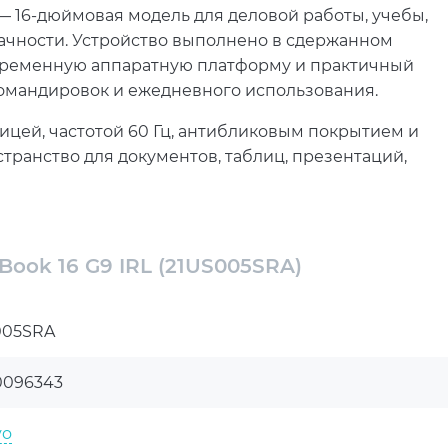
 — 16-дюймовая модель для деловой работы, учебы,
чности. Устройство выполнено в сдержанном
современную аппаратную платформу и практичный
командировок и ежедневного использования.
ицей, частотой 60 Гц, антибликовым покрытием и
транство для документов, таблиц, презентаций,
видеть больше информации по вертикали, а
боту за ноутбуком более комфортной.
6 G9 IRL (21US005SRA) обеспечивает процессор
Book 16 G9 IRL (21US005SRA)
тотой до 5.2 ГГц. Оперативная память DDR5 объемом
о запускать систему, открывать рабочие
ренно переключаться между несколькими
005SRA
0096343
снащен Wi-Fi 7, Bluetooth 5.4, Thunderbolt 4, USB
ом SD и комбинированным аудиоразъемом. Веб-
vo
 подсветка клавиатуры, сканер отпечатков