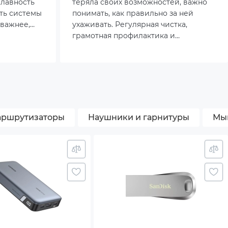
плавность
теряла своих возможностей, важно
ть системы
понимать, как правильно за ней
 важнее,
ухаживать. Регулярная чистка,
 это
грамотная профилактика и
йствии с
своевременный апгрейд способны
мичными
значительно продлить срок службы
же
устройства и сохранить его
овятся
производительность на высоком
ому
уровне.
краном 144
ршрутизаторы
Наушники и гарнитуры
Мы