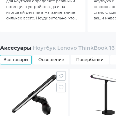
для ноутбука определяет реальный
ноутбука и
Сеть (LAN/WiFi/Bluetooth)
Gigab
потенциал устройства, да и на
стационар
итоговый ценник в магазине влияет
стало слож
Wi-Fi
сильнее всего. Неудивительно, что
ваши инвес
перед покупкой геймеры и
оправдалис
Bluet
дизайнеры часами изучают
глубже диз
актуальный рейтинг видеокарт для
ноутбуков, пытаясь наперед
Клавиатура и тачпад
Клав
просчитать, как именно покажет себя
Аксесуары
Ноутбук Lenovo ThinkBook 16
выбранный лэптоп в реальных
Тачп
рабочих задачах.
Все товары
Освещение
Повербанки
Подс
Влаг
Камера
Web 
Мультимедиа
Built