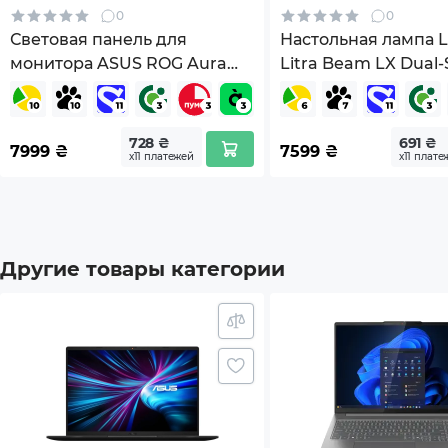
0
0
Built
Световая панель для
Настольная лампа L
монитора ASUS ROG Aura
Litra Beam LX Dual-
Подсветка клавиатуры
Бела
Monitor Light Bar ALB01
RGB Streaming Key 
Дополнительный опционал/
(90LA00P0-B01970)
(L946-000015)
Замок
возможности
728 ₴
691 ₴
7999
₴
7599
₴
х11 платежей
х11 плате
Клав
Быстр
Другие товары категории
Влаг
Станд
Крип
Скане