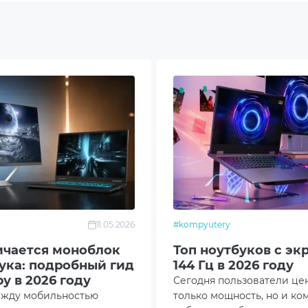
 DDR5 SO-DIMM 5600 MHz
B M.2 NVME SSD
-45
SB 3.2 Gen 2 Type-C
MI 2.1
.5mm Combo Audio Jack
11.05.2026
#kompyutery
SB 3.2 Gen 1 Type-A
ичается моноблок
Топ ноутбуков с эк
бука: подробный гид
144 Гц в 2026 году
hunderbolt 4
у в 2026 году
Сегодня пользователи це
ежду мобильностью
только мощность, но и ко