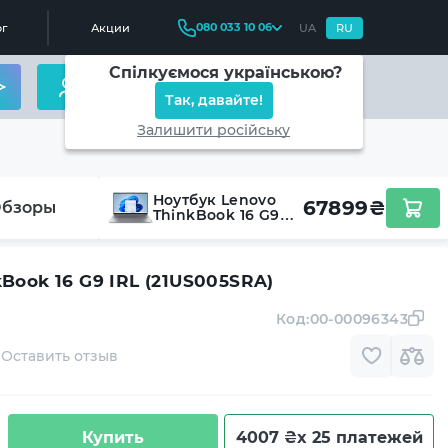
080 033 10 06
г
Акции
UA
RU
Спілкуємося українською?
Так, давайте!
Залишити російську
Ноутбук Lenovo
67899
₴
бзоры
ThinkBook 16 G9
IRL (21US005SRA)
Book 16 G9 IRL (21US005SRA)
Код:
00-00096343
Оставить отзыв
Купить
4007 ₴
x 25 платежей