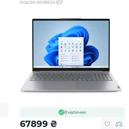
Код:
00-00096343
В наличии
67899
₴