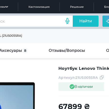
елям
Кастомизация
Решение
Бло
Найти
L (21US005SRA)
Аксесуары
Отзывы/Вопросы
О
8
Ноутбук Lenovo Think
Артикул:
21US005SRA
В наличии
67899
₴