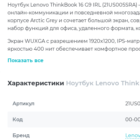
Ноутбук Lenovo ThinkBook 16 G9 IRL (21US005SRA)
онлайн-коммуникации и повседневной многозада
корпусе Arctic Grey и сочетает большой экран, 
набор функций для офиса, удаленного формата, 
Экран WUXGA с разрешением 1920x1200, IPS-матр
яркостью 400 нит обеспечивает комфортное прос
браузера и видеовстреч. Формат 16:10 помогает 
Показать все
технология Low Blue Light делает длительную ра
Производительность ноутбука Lenovo ThinkBook 1
Характеристики
Ноутбук Lenovo Think
Intel Core 7 240H с 10 ядрами, 16 потоками и час
16 ГБ и SSD-накопитель на 512 ГБ помогают быстр
приложения, хранить необходимые файлы и уве
Артикул
21US
задачами одновременно.
Код
00-0
Ноутбук Lenovo ThinkBook 16 G9 IRL (21US005SRA) о
Type-C, USB Type-A, HDMI, LAN RJ-45, кардридер
Бренд
Leno
камера FHD с IR-модулем и шторкой приватности,