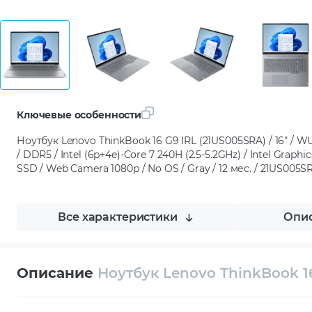
Ключевые особенности
Ноутбук Lenovo ThinkBook 16 G9 IRL (21US005SRA) / 16" / WU
/ DDR5 / Intel (6p+4e)-Core 7 240H (2.5-5.2GHz) / Intel Graph
SSD / Web Camera 1080p / No OS / Gray / 12 мес. / 21US005S
Все характеристики
Опис
Описание
Ноутбук Lenovo ThinkBook 1