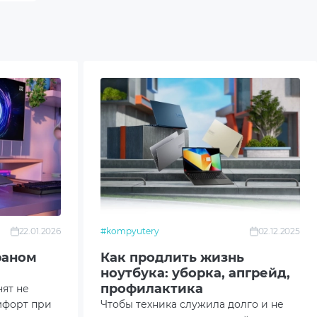
22.01.2026
#kompyutery
02.12.2025
раном
Как продлить жизнь
ноутбука: уборка, апгрейд,
профилактика
нят не
мфорт при
Чтобы техника служила долго и не