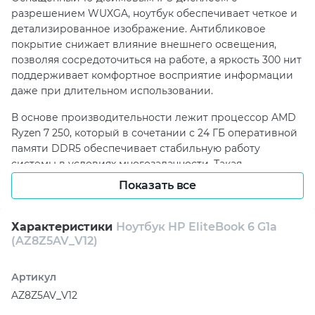
разрешением WUXGA, ноутбук обеспечивает четкое и
детализированное изображение. Антибликовое
покрытие снижает влияние внешнего освещения,
позволяя сосредоточиться на работе, а яркость 300 нит
поддерживает комфортное восприятие информации
даже при длительном использовании.
В основе производительности лежит процессор AMD
Ryzen 7 250, который в сочетании с 24 ГБ оперативной
памяти DDR5 обеспечивает стабильную работу
системы в условиях многозадачности. Такая
конфигурация подходит для офисных приложений,
Показать все
обработки данных и повседневных рабочих процессов.
SSD-накопитель объемом 512 ГБ гарантирует быстрый
запуск системы и оперативный доступ к необходимым
Характеристики
Ноутбук HP EliteBook 6 G1a
(AZ8Z5AV_V12)
файлам.
Коммуникационные возможности устройства
Артикул
включают камеру 5 МП с инфракрасной поддержкой,
AZ8Z5AV_V12
что делает видеосвязь более удобной и безопасной.
Аудиосистема Poly Studio обеспечивает качественную