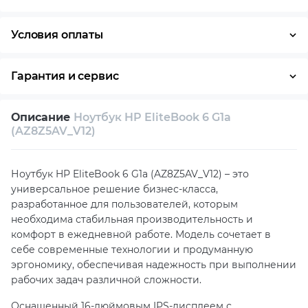
Условия оплаты
Оплата частями
Наличными
Кредит
Гарантия и сервис
Условия гарантии
Описание
Ноутбук HP EliteBook 6 G1a
Возврат и обмен в течение 14 дней
(AZ8Z5AV_V12)
Собственный сервисный центр
Ноутбук HP EliteBook 6 G1a (AZ8Z5AV_V12) – это
Техническая поддержка
Консультация
универсальное решение бизнес-класса,
разработанное для пользователей, которым
необходима стабильная производительность и
комфорт в ежедневной работе. Модель сочетает в
себе современные технологии и продуманную
эргономику, обеспечивая надежность при выполнении
рабочих задач различной сложности.
Оснащенный 16-дюймовым IPS-дисплеем с