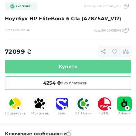
В наличии
Артикул:
AZ8Z5AV_V12
Ноутбук HP EliteBook 6 G1a (AZ8Z5AV_V12)
Оставить отзыв
Код:
00-00095480
72099
₴
Купить
4254 ₴
x 25 платежей
Приватбанк
Монобанк
Сенс
ОТП Банк
ПУМБ
A-Банк
Ключевые особенности