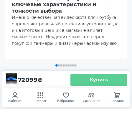
ключевые характеристики и
Оперативная память
тонкости выбора
24GB DDR5 5600MHz
Именно качественная видеокарта для ноутбука
определяет реальный потенциал устройства, да
Объем накопителя
и на итоговый ценник в магазине влияет
512GB M.2 NVME SSD
сильнее всего. Неудивительно, что перед
покупкой геймеры и дизайнеры часами изучают
актуальный рейтинг видеокарт для ноутбуков,
Порты ввода/вывода
пытаясь наперед просчитать, как именно
2 x Thunderbolt 4
покажет себя выбранный лэптоп в реальных
рабочих задачах.
2 х USB 3.2 Gen 1 Type-A
72099
₴
Купить
Аксесуары
Ноутбук HP EliteBook 6 G1a
(AZ8Z5AV_V12)
1 x 3.5mm Combo Audio Jack
Освещение
Повербанки
USB флешки
Кабинет
Каталог
Избранное
Сравнение
Корзина
1 x HDMI
1 x LAN (RJ-45)