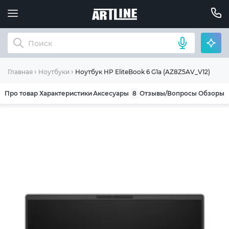
Ноутбук HP EliteBook 6 G1a (AZ8Z5AV_V12)
Главная
Ноутбуки
Про товар
Характеристики
Аксесуары
8
Отзывы/Вопросы
Обзоры
ОБЩИЕ УСЛОВИЯ ГАРАНТИИ
Компания ARTLINE благодарит Вас за выбор
нашей продукции. Мы уверены, что
приобретенная вами техника будет служить