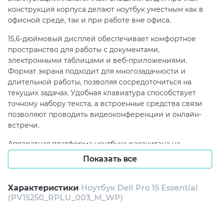
конструкция корпуса делают ноутбук уместным как в
офисной среде, так и при работе вне офиса.
15,6-дюймовый дисплей обеспечивает комфортное
пространство для работы с документами,
электронными таблицами и веб-приложениями.
Формат экрана подходит для многозадачности и
длительной работы, позволяя сосредоточиться на
текущих задачах. Удобная клавиатура способствует
точному набору текста, а встроенные средства связи
позволяют проводить видеоконференции и онлайн-
встречи.
Аппаратная платформа ноутбука рассчитана на
стабильную работу в офисных и корпоративных
Показать все
сценариях. Наличие необходимых интерфейсов
упрощает подключение периферийных устройств и
внешних накопителей. Предустановленная
Характеристики
Ноутбук Dell Pro 15 Essential
(PV15250_RPLU_003_M_WP)
операционная система Windows обеспечивает
привычную среду работы и совместимость с широким
спектром программного обеспечения.