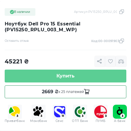
В наличии
Артикул:
PV15250_RPLU_003_M_W
Ноутбук Dell Pro 15 Essential
(PV15250_RPLU_003_M_WP)
Оставить отзыв
Код:
00-00091903
45221
₴
Купить
2669 ₴
x 25 платежей
Приватбанк
Монобанк
Сенс
ОТП Банк
ПУМБ
A-Банк