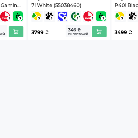
s Gaming
7i White (55038460)
P40i Blac
tation 4
001563)
346 ₴
3799
₴
3499
₴
жей
х11 платежей
Series S
Series X
йства Android
.
ержка объемного звука
нительный кабель-разветвитель 3,5 мм для
льзования микрофона и наушников на ПК
ржка виртуального пространственного звучания 7.1