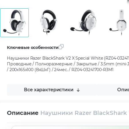
Ключевые особенности
Наушники Razer BlackShark V2 X Special White (RZ04-03241
Проводные / Полноразмерные / Закрытые / 3.5mm (mini-Jac
/ 200x165x100 (ВхШхГ) / 24мес. / RZ04-03241700-R3M1
Все характеристики
Опис
Описание
Наушники Razer BlackShark 