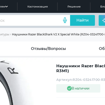
елям
Кастомизация
Решение
Бло
Найти
Наушники Razer BlackShark V2 X Special White (RZ04-03241700-
нитуры
Отзывы/Вопросы
Об
Наушники Razer Black
R3M1)
Артикул:
RZ04-03241700-R
В наличии