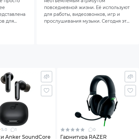
не просто
неотъемлемым атрибутом
ее
повседневной жизни. Её используют
едставлена
для работы, видеозвонков, игр и
ов для
прослушивания музыки. Сегодня эта
е оставят
тема особенно актуальна: в условиях
удалённой занятости и роста онлайн-
коммуникаций устройства
испытывают повышенные нагрузки.
Многие замечают, что даже дорогие
модели со временем теряют
качество звучания или начинают
доставлять дискомфорт. Чтобы
гарнитура не подвела в самый
важный момент, важно заранее знать
правила ухода и эксплуатации.
5.0
1
0
и Anker SoundCore
Гарнитура RAZER