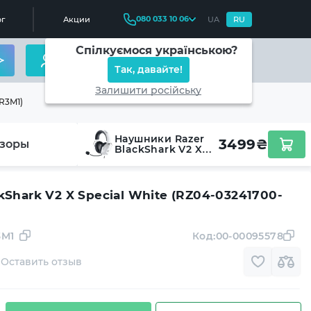
080 033 10 06
г
Акции
UA
RU
Спілкуємося українською?
Так, давайте!
Залишити російську
R3M1)
Наушники Razer
3499
₴
зоры
BlackShark V2 X
Special White
(RZ04-03241700-
R3M1)
Shark V2 X Special White (RZ04-03241700-
3M1
Код:
00-00095578
Оставить отзыв