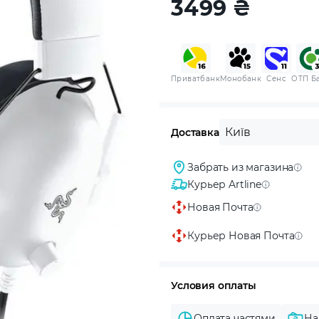
3499
₴
Приватбанк
Монобанк
Сенс
ОТП Б
Київ
Доставка
Забрать из магазина
Курьер Artline
Новая Почта
Курьер Новая Почта
Условия оплаты
Оплата частями
На