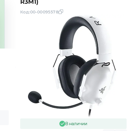
R3M1)
Код:
00-00095578
В наличии