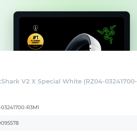
Shark V2 X Special White (RZ04-03241700-
-03241700-R3M1
й
0095578