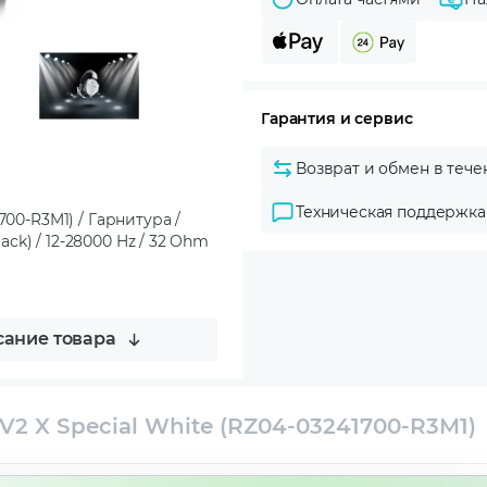
Гарантия и сервис
Возврат и обмен в тече
Техническая поддержка
700-R3M1) / Гарнитура /
k) / 12-28000 Hz / 32 Ohm
ание товара
V2 X Special White (RZ04-03241700-R3M1)