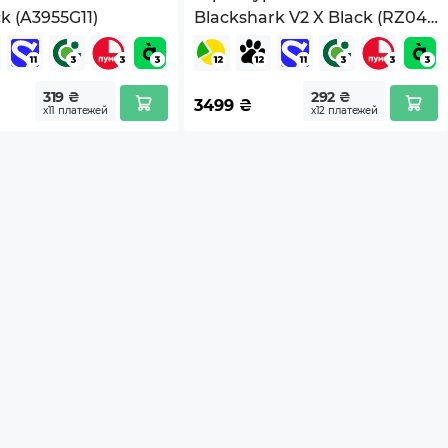
k (A3955G11)
Blackshark V2 X Black (RZ04-
03240100-R3M1)
319 ₴
292 ₴
3499
₴
х11 платежей
х12 платежей