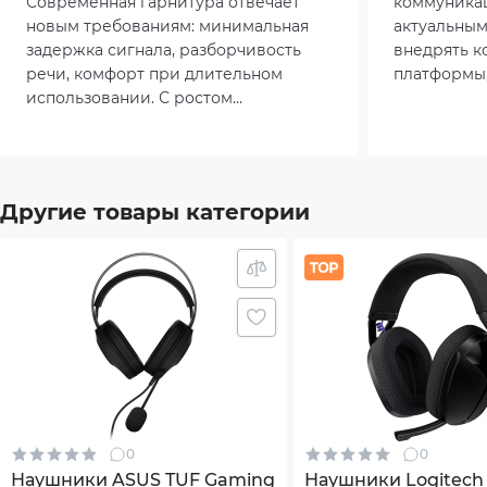
командную коммуникацию
Современная гарнитура отвечает
коммуника
новым требованиям: минимальная
актуальны
Материал амбушюр
Пена
задержка сигнала, разборчивость
внедрять 
речи, комфорт при длительном
платформы,
Ткань
использовании. С ростом
видеозвонк
популярности киберспорта и
Поэтому вы
Экок
кооперативных проектов
важны не то
пользователи всё чаще обращают
внимание не только на звук, но и на
Управление
Откл
Другие товары категории
качество передачи голоса.
Регу
Подключение кабеля
Одно
Длина кабеля, м
1.3
Поддержка платформ
Xbox
0
0
PlayS
Наушники ASUS TUF Gaming
Наушники Logitech 