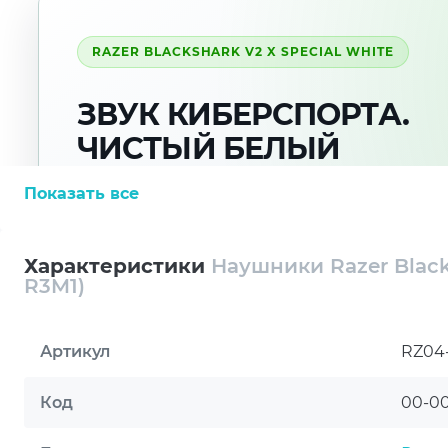
RAZER BLACKSHARK V2 X SPECIAL WHITE
ЗВУК КИБЕРСПОРТА.
ЧИСТЫЙ БЕЛЫЙ
СТИЛЬ.
Показать все
Легкая проводная гарнитура для
Характеристики
Наушники Razer Black
точного позиционирования, чистой
R3M1)
связи и долгих игровых сессий
Razer BlackShark V2 X Special White создана
Артикул
RZ04
для игроков, которым нужен четкий игрово
звук, понятный микрофон и комфортная
Код
00-0
посадка. Белый корпус с черными