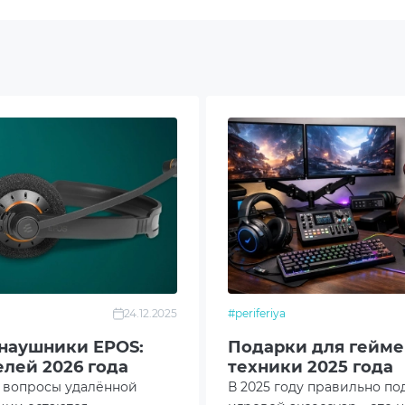
емный
направленый
0000 Hz
B
r.
тик
24.12.2025
#periferiya
лл
наушники EPOS:
Подарки для гейме
елей 2026 года
техники 2025 года
ожа
у вопросы удалённой
В 2025 году правильно п