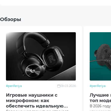
Конструкция микрофона
Скры
Направленность микрофона
Всен
Обзоры
Шумоподавление
Есть
Материал корпуса
Плас
Материал амбушюр
Сили
Управление
Ответ
Поддержка платформ
MAC
#periferiya
09.03.2026
#periferiya
Устро
Игровые наушники с
Лучшие 
микрофоном: как
топ мод
Дополнительно
Влаг
обеспечить идеальную
В 2026 год