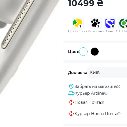
10499
₴
Приватбанк
Монобанк
Сенс
ОТП Б
Цвет:
Київ
Доставка
Забрать из магазина
Курьер Artline
Новая Почта
Курьер Новая Почта