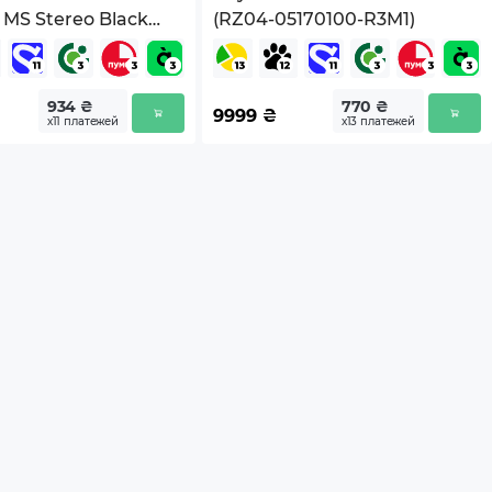
 MS Stereo Black
(RZ04-05170100-R3M1)
99-999)
934 ₴
770 ₴
9999
₴
х11 платежей
х13 платежей