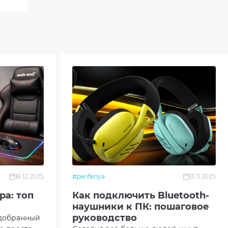
18.12.2025
#periferiya
13.11.2025
ра: топ
Как подключить Bluetooth-
наушники к ПК: пошаговое
руководство
одобранный