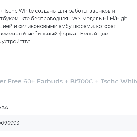
+ Tschc White созданы для работы, звонков и
буком. Это беспроводная TWS-модель Hi-Fi/High-
укцией и силиконовыми амбушюрами, которая
овременный мобильный формат. Белый цвет
 устройства.
стабильное беспроводное взаимодействие с
й A2DP, AVRCP, HFP и HSP расширяет
слушивания аудио, управления воспроизведением
елает модель удобной для рабочих задач, онлайн-
r Free 60+ Earbuds + Bt700C + Tschc Whit
печивают чистое, детализированное и
0–20000 Гц. Чувствительность 102 дБ и поддержка
6AA
 разборчиво при прослушивании музыки, видео,
ит для пользователей, которым важно
0096993