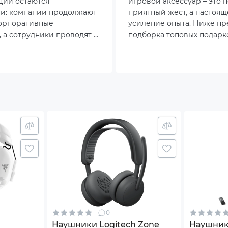
ции остаются
игровой аксессуар – это 
ми: компании продолжают
приятный жест, а настоящ
тивным шумоподавлением
корпоративные
усиление опыта. Ниже пр
 а сотрудники проводят в
подборка топовых подарк
роводное подключение
ах больше времени.
геймера, которые точно н
бор гарнитуры меняется:
равнодушным.
а от одного заряда до 6 часов
лько звук и удобство.
итура
одство пользователя
нтийный талон
дный кейс
овка
0
72x33.1
Наушники Logitech Zone
Наушники