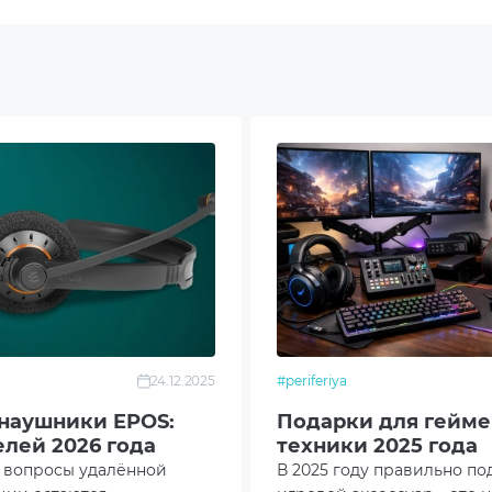
тый
аправленный
тик
кон
 на звонок
24.12.2025
#periferiya
йства Android
наушники EPOS:
Подарки для гейме
елей 2026 года
техники 2025 года
озащита
у вопросы удалённой
В 2025 году правильно п