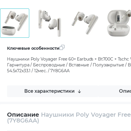
Ключевые особенности
Наушники Poly Voyager Free 60+ Earbuds + Bt700C + Tschc 
Гарнитура / Беспроводные / Вставные / Полузакрытые / Blu
54.5x72x33.1 / 12мес. / 7Y8G6AA
Все характеристики
Опис
Описание
Наушники Poly Voyager Free 
(7Y8G6AA)