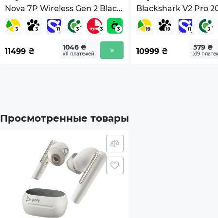
Nova 7P Wireless Gen 2 Black
Blackshark V2 Pro 2
Вес (без упаковки), г
80
(SS61744)
(RZ04-04530200-R3
Цвет
Белы
1046 ₴
579 ₴
11499
₴
10999
₴
х11 платежей
х19 плате
Страна регистрации бренда
США
Гарантия
12мес
Просмотренные товары
*Характеристики и комплектация товара могут 