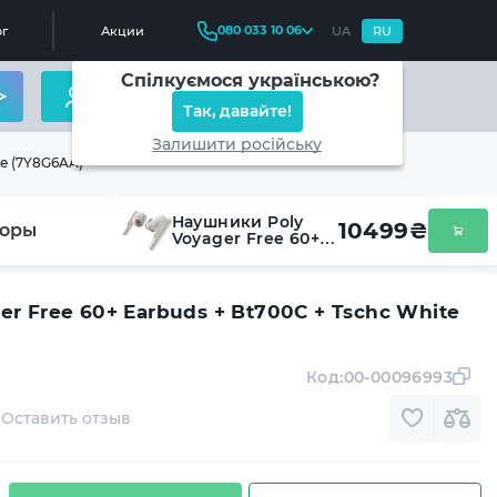
080 033 10 06
г
Акции
UA
RU
Спілкуємося українською?
Так, давайте!
Залишити російську
te (7Y8G6AA)
Наушники Poly
10499
₴
оры
Voyager Free 60+
Earbuds + Bt700C
+ Tschc White
(7Y8G6AA)
r Free 60+ Earbuds + Bt700C + Tschc White
Код:
00-00096993
Оставить отзыв