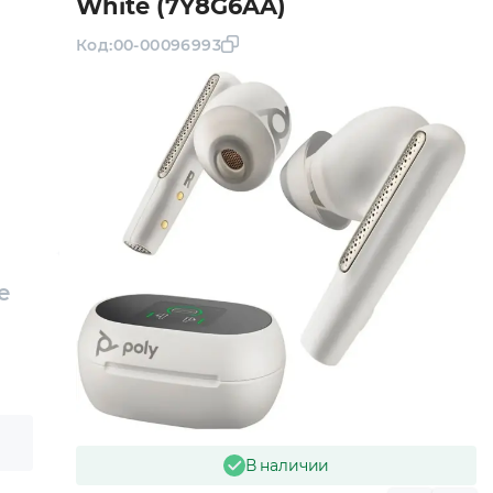
White (7Y8G6AA)
Код:
00-00096993
e
В наличии