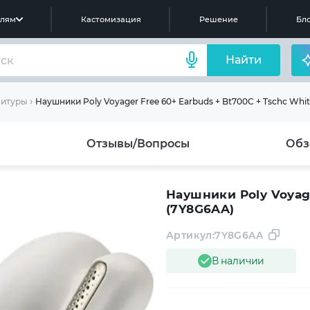
елям
Кастомизация
Решение
Бло
Найти
Наушники Poly Voyager Free 60+ Earbuds + Bt700C + Tschc Whi
нитуры
Отзывы/Вопросы
Обз
Наушники Poly Voyage
(7Y8G6AA)
Артикул:
7Y8G6AA
В наличии