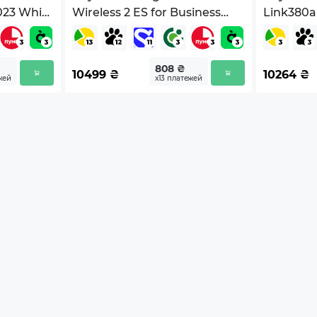
023 White
Wireless 2 ES for Business
Link380a
M1)
Graphite UC version (981-
(26599-9
001498)
й
808 ₴
10499
₴
10264
₴
жей
х13 платежей
.
изменяться изготовителем без уведомления.