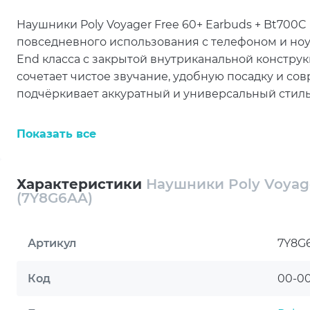
Наушники Poly Voyager Free 60+ Earbuds + Bt700C 
повседневного использования с телефоном и ноут
End класса с закрытой внутриканальной констр
сочетает чистое звучание, удобную посадку и с
подчёркивает аккуратный и универсальный стиль
Подключение через Bluetooth 5.3 обеспечивает 
Показать все
совместимыми устройствами. Поддержка профиле
возможности использования наушников для про
и голосового общения. Такая функциональность д
Характеристики
Наушники Poly Voyage
встреч и ежедневной коммуникации.
(7Y8G6AA)
Динамические излучатели диаметром 10 мм обес
сбалансированное звучание в диапазоне частот 2
Артикул
7Y8G
звука 2.0 помогают передавать аудио уверенно и
подкастов и во время разговоров. Модель подход
Код
00-0
качественное аудио в разных сценариях.