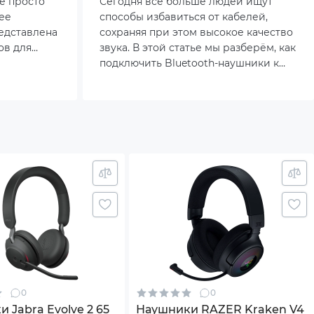
не просто
Сегодня всё больше людей ищут
ее
способы избавиться от кабелей,
едставлена
сохраняя при этом высокое качество
ов для
звука. В этой статье мы разберём, как
е оставят
подключить Bluetooth-наушники к
ПК, с учётом актуальных тенденций и
особенностей современных
гарнитур.
0
0
 Jabra Evolve 2 65
Наушники RAZER Kraken V4