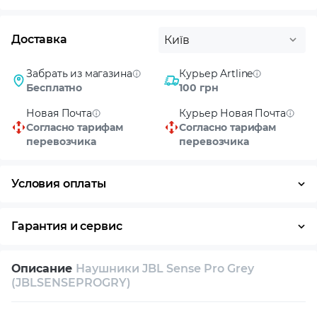
Доставка
Київ
Забрать из магазина
Курьер Artline
Бесплатно
100 грн
Новая Почта
Курьер Новая Почта
Согласно тарифам
Согласно тарифам
перевозчика
перевозчика
Условия оплаты
Оплата частями
Наличными
Кредит
Гарантия и сервис
Возврат и обмен в течение 14 дней
Описание
Наушники JBL Sense Pro Grey
Собственный сервисный центр
(JBLSENSEPROGRY)
Техническая поддержка
Консультация