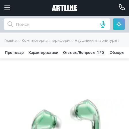
Науш
Главная
Компьютерная периферия
Наушники и гарнитуры
Про товар
Характеристики
Отзывы/Вопросы
1 / 0
Обзоры