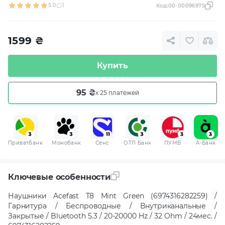
5.0
1
Код:
00-00096975
1599
₴
Купить
95 ₴
x 25 платежей
Приватбанк
Монобанк
Сенс
ОТП Банк
ПУМБ
A-Банк
Ключевые особенности
Наушники Acefast T8 Mint Green (6974316282259) /
Гарнитура / Беспроводные / Внутриканальные /
Закрытые / Bluetooth 5.3 / 20-20000 Hz / 32 Ohm / 24мес. /