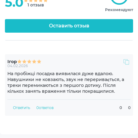
5.0
1 отзыв
Рекомендуют
Акустическое оформление
Закрытые
Оставить отзыв
Диапазон частот динамика
20-20000 Hz
Ігор
Чувствительность динамика
04.02.2026
95 dB
На пробіжці посадка виявилася дуже вдалою.
Навушники не ковзають, звук не переривається, а
треки перемикаються з першого дотику. Після
Импеданс
кількох занять враження тільки покращилися.
32 Ohm
Ответить
0
ответов
0
0
Материал драйвера
Неодимовый магнит
Конструкция микрофона