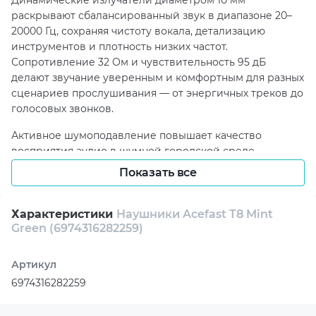
Динамические излучатели диаметром 10 мм
раскрывают сбалансированный звук в диапазоне 20–
20000 Гц, сохраняя чистоту вокала, детализацию
инструментов и плотность низких частот.
Сопротивление 32 Ом и чувствительность 95 дБ
делают звучание уверенным и комфортным для разных
сценариев прослушивания — от энергичных треков до
голосовых звонков.
Активное шумоподавление повышает качество
восприятия аудио в шумной городской среде,
транспорте или офисе. Встроенный в корпус
Показать все
всенаправленный микрофон помогает поддерживать
четкую передачу голоса, поэтому Acefast T8 Mint Green
подходят не только для развлечений, но и для рабочих
Характеристики
Наушники Acefast T8 Mint
Green (6974316282259)
бесед, онлайн-встреч и ежедневного общения.
Bluetooth 5.3 отвечает за стабильное беспроводное
Артикул
соединение, а сенсорное управление делает
6974316282259
взаимодействие с наушниками быстрым и
интуитивным. Силиконовые амбушюры способствуют