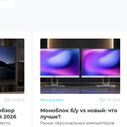
Gb
ts
16.06.2026
#kompyutery
27.05.2026
обзор
Моноблок б/у vs новый: что
 2026
лучше?
место
Рынок персональных компьютеров