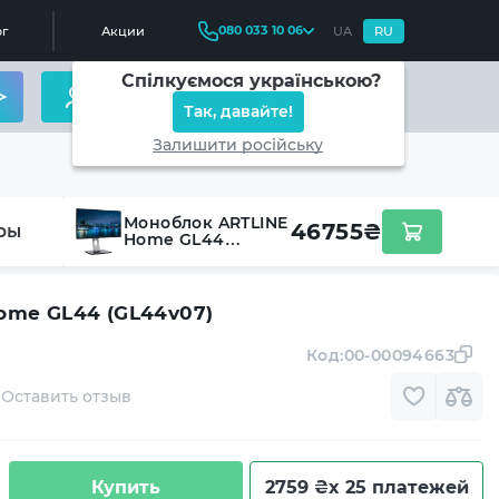
080 033 10 06
г
Акции
UA
RU
Спілкуємося українською?
Так, давайте!
Залишити російську
Моноблок ARTLINE
46755
₴
ры
Home GL44
(GL44v07)
ome GL44 (GL44v07)
Код:
00-00094663
Оставить отзыв
Купить
2759 ₴
x 25 платежей