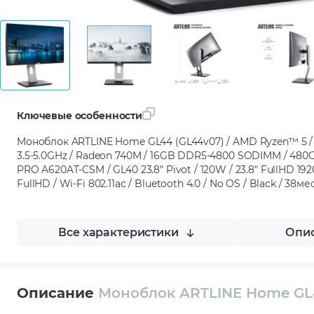
Ключевые особенности
Моноблок ARTLINE Home GL44 (GL44v07) / AMD Ryzen™ 5 /
3.5-5.0GHz / Radeon 740M / 16GB DDR5-4800 SODIMM / 480G
PRO A620AT-CSM / GL40 23.8" Pivot / 120W / 23.8" FullHD 19
FullHD / Wi-Fi 802.11ac / Bluetooth 4.0 / No OS / Black / 38ме
Все характеристики
Опис
Описание
Моноблок ARTLINE Home GL