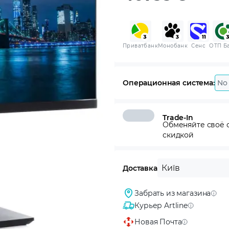
Приватбанк
Монобанк
Сенс
ОТП Б
Операционная система:
No
Trade-In
Обменяйте своё с
скидкой
Київ
Доставка
Забрать из магазина
Курьер Artline
Новая Почта