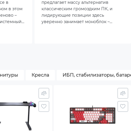
се в
предлагает массу альтернатив
ном в этом
классическим громоздким ПК, и
еново –
лидирующие позиции здесь
системный
уверенно занимает моноблок –
корпусе.
элегантное устройство формата «все
в одном».
рнитуры
Кресла
ИБП, стабилизаторы, батар