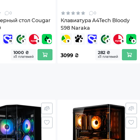
0
0
ерный стол Cougar
Клавиатура A4Tech Bloody
0
S98 Naraka
1000 ₴
282 ₴
3099
₴
х11 платежей
х11 платежей