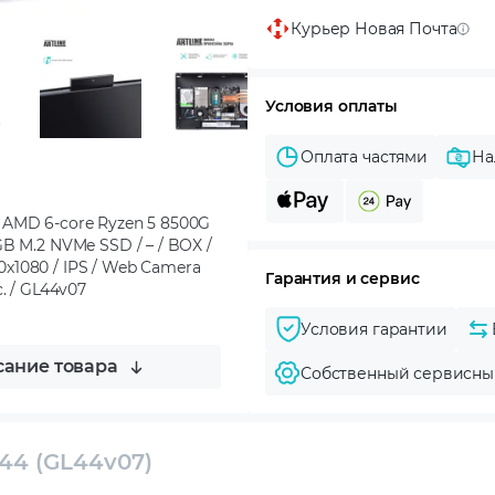
Курьер Новая Почта
Условия оплаты
Оплата частями
На
 AMD 6-core Ryzen 5 8500G
B M.2 NVMe SSD / – / BOX /
20x1080 / IPS / Web Camera
Гарантия и сервис
с. / GL44v07
Условия гарантии
ание товара
Собственный сервисны
44 (GL44v07)