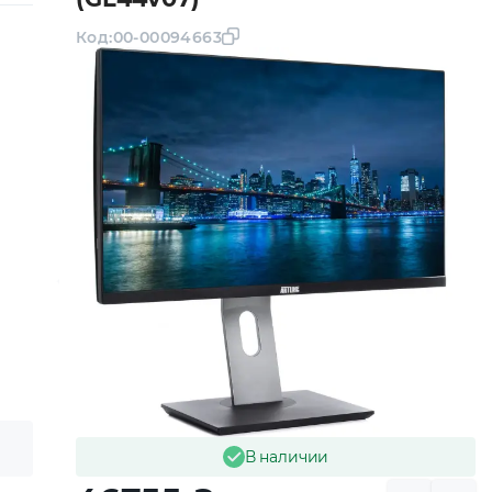
Код:
00-00094663
В наличии