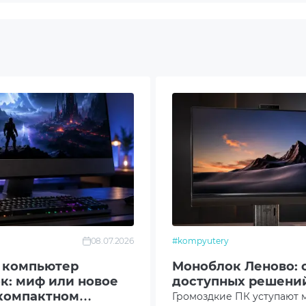
A620AT-CSM
23.8" Pivot
2.0 + 1xUSB Type-C
C Power Connector 1 x DisplayPort 1 x HDMI 1 x Realtek 1
net port 2 x USB 3.2 Gen 2 ports (Type-A) 2 x USB 2.0 por
A) 2 x Audio jacks
 FullHD 1920x1080
08.07.2026
#kompyutery
 компьютер
Моноблок Леново: 
Camera FullHD
к: миф или новое
доступных решений
 компактном
Громоздкие ПК уступают 
еодинамики