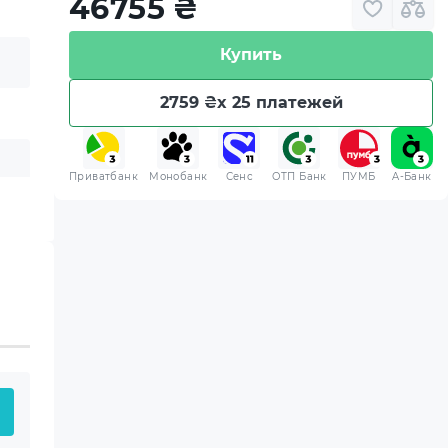
46755
₴
Купить
2759 ₴
x 25 платежей
Приватбанк
Монобанк
Сенс
ОТП Банк
ПУМБ
A-Банк
 приобретенная вами
 хранения.