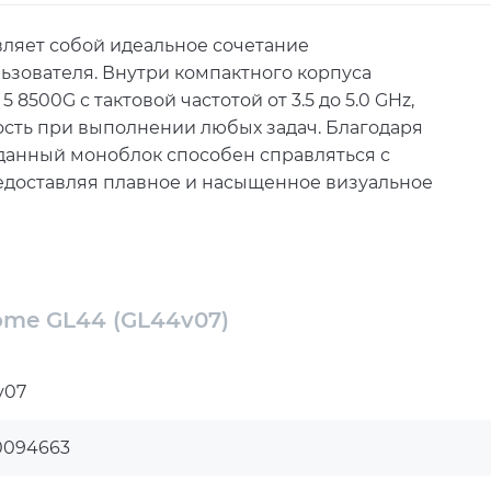
ляет собой идеальное сочетание
ьзователя. Внутри компактного корпуса
500G с тактовой частотой от 3.5 до 5.0 GHz,
сть при выполнении любых задач. Благодаря
данный моноблок способен справляться с
доставляя плавное и насыщенное визуальное
дарта DDR5-4800 SODIMM, что позволяет работать
потери скорости. Для хранения данных
VMe SSD, обеспечивающий мгновенный доступ к
me GL44 (GL44v07)
е стереодинамики и веб-камера делают моноблок
енций, обеспечивая качественное аудио и видео.
v07
еобходимыми интерфейсами для подключения
ниверсальный USB Type-C обеспечивают быстрое и
0094663
 и Bluetooth 4.0 гарантирует стабильную