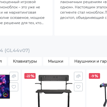
е
олноценный игровой
лаконичным решениям «в
моноблок – это уже не
одном». Настоящим этало
 и не маркетинговая
сегменте стал моноблок Л
вполне осязаемое, мощное
десктоп, объединяющий 
ое решение для тех, кто
блок и монитор в одном 
802.11ac
дый квадратный
своего рабочего
ooth 4.0
ва.
S
4 (GL44v07)
копроизводительный SSD стандарта NVME
л
Клавиатуры
Мышки
Наушники и га
ь беспроводной связи Wi-Fi 802.11ac
-22
-9
ожность стандартного VESA крепления
номичная подставка с регулируемыми высотой и
ротом