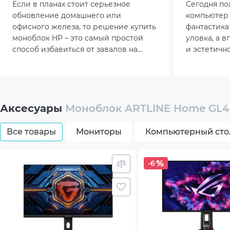
работы
гейминг
Если в планах стоит серьезное
Сегодня п
обновление домашнего или
компьютер 
Сетевая карта
1Gb
офисного железа, то решение купить
фантастика
моноблок HP – это самый простой
уловка, а 
способ избавиться от завалов на
и эстетичн
Беспроводной модуль Wi-Fi
Wi-Fi 
столе, получив взамен эстетичный и
ценит каж
полностью готовый к работе
сантиметр 
Беспроводной модуль Bluetooth
Bluet
компьютер.
пространст
Операционная система
No O
Аксесуары
Моноблок ARTLINE Home GL4
Дополнительный опционал/
Высо
Все товары
Мониторы
Компьютерный сто
возможности
Модул
-6
Возм
Эрго
пово