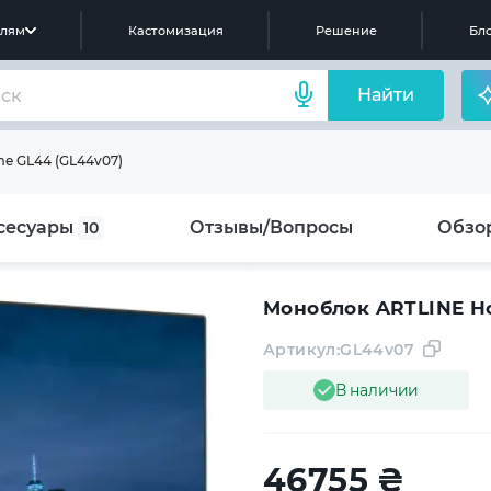
елям
Кастомизация
Решение
Бло
Найти
e GL44 (GL44v07)
сесуары
Отзывы/Вопросы
Обзо
10
Моноблок ARTLINE H
Артикул:
GL44v07
В наличии
46755
₴