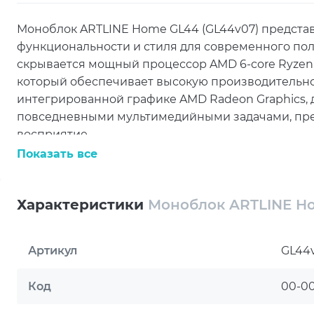
Моноблок ARTLINE Home GL44 (GL44v07) представ
функциональности и стиля для современного пол
скрывается мощный процессор AMD 6-core Ryzen 5 8
который обеспечивает высокую производительно
интегрированной графике AMD Radeon Graphics, 
повседневными мультимедийными задачами, пре
восприятие.
Показать все
Система оснащена 16GB оперативной памяти стан
с несколькими приложениями одновременно без 
предусмотрен быстрый и надежный 480GB M.2 N
Характеристики
Моноблок ARTLINE Ho
файлам и быструю загрузку системы. Встроенны
идеальным решением для видеозвонков и конфер
Артикул
GL44
ARTLINE Home GL44 (GL44v07) оснащен всеми н
периферийных устройств. Два порта USB 2.0 и у
Код
00-0
удобное подключение, а поддержка Wi-Fi 802.11ac