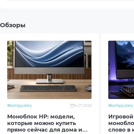
Модель материнской платы
PRO 
Корпус
GL40 
Обзоры
Блок питания
120W
Передние порты ввода/вывода
2xUSB
(Корпус)
1 x D
Задние порты ввода/вывода
Ether
(Материнская плата)
(Type-
Монитор
23.8"
Тип матрицы
IPS
#kompyutery
14.07.2026
#kompyutery
Моноблок HP: модели,
Игровой
Камера
Web 
которые можно купить
монобло
прямо сейчас для дома и
слово в
Акустическая система
Стер