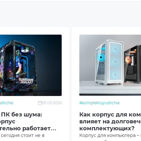
mm
mm
mm
shchie
03.03.2026
#komplektuyushchie
om: 2x120mm
 ПК без шума:
Как корпус для ко
орпус
влияет на долговеч
 1x120mm
тельно работает
комплектующих?
сегодня стоит не в
Корпус для компьютера – 