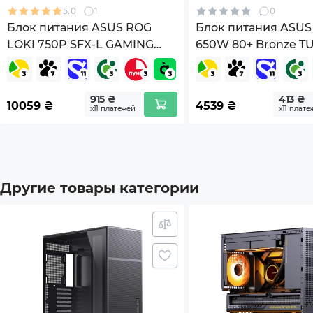
5.0
1
0
Гарантия
24мес
Блок питания ASUS ROG
Блок питания ASUS
LOKI 750P SFX-L GAMING
650W 80+ Bronze TU
*Характеристики и комплектация товара могут 
750W Platinum (90YE00N4-
GAMING-650B
B0NA00)
915 ₴
413 ₴
10059
₴
4539
₴
х11 платежей
х11 плате
Другие товары категории