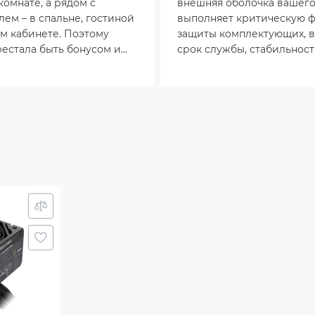
комнате, а рядом с
внешняя оболочка вашего
2x120/140mm
лем – в спальне, гостиной
выполняет критическую 
м кабинете. Поэтому
защиты комплектующих, в
m: 3x120 | 2x140mm
естала быть бонусом и
срок службы, стабильност
сь в обязательное
эксплуатации и эффектив
: 2x120mm
чественной сборки.
охлаждения. Современны
тенденции показывают, чт
грамотный выбор корпус
ивопылевой фильтр на нижней панели
становится неотъемлемой
ержка производительных систем водяного
сборки, особенно при рос
ждения
производительности желе
потребности в тихой рабо
ус
й
й