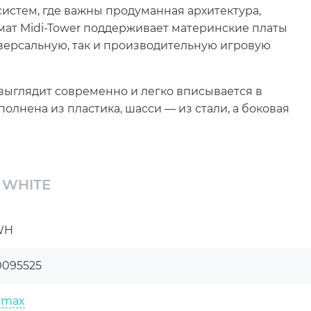
истем, где важны продуманная архитектура,
мат Midi-Tower поддерживает материнские платы
универсальную, так и производительную игровую
 выглядит современно и легко вписывается в
олнена из пластика, шасси — из стали, а боковая
вая обзор на внутренние компоненты системы.
окарты длиной до 355 мм и процессорного кулера
 расширения, 1 внутренний отсек 3,5" и 3 отсека
 WHITE
ременного игрового ПК с несколькими
WH
тор 1x120 мм на задней панели и 2x120 мм на
вентиляторы спереди, сверху и снизу, а наличие
0095525
й передней панели помогает поддерживать
emax