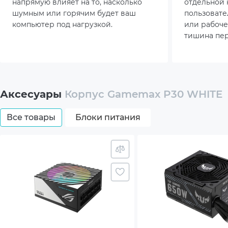
напрямую влияет на то, насколько
отдельной 
Охлаждение (опционально)
Top: 
шумным или горячим будет ваш
пользовате
компьютер под нагрузкой.
или рабоче
Botto
тишина пер
превратила
Front
условие ка
Дополнительный опционал/
Прот
возможности
Аксесуары
Корпус Gamemax P30 WHITE
Подд
охла
Все товары
Блоки питания
Комплектация
Корп
Вес (без упаковки), кг
4.7
Цвет
Белы
Страна-производитель товара
Кита