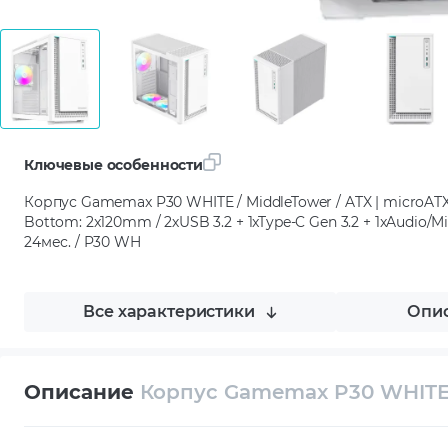
Ключевые особенности
Корпус Gamemax P30 WHITE / MiddleTower / ATX | microATX |
Bottom: 2x120mm / 2хUSB 3.2 + 1xType-C Gen 3.2 + 1xAudio/Mic /
24мес. / P30 WH
Все характеристики
Опис
Описание
Корпус Gamemax P30 WHIT