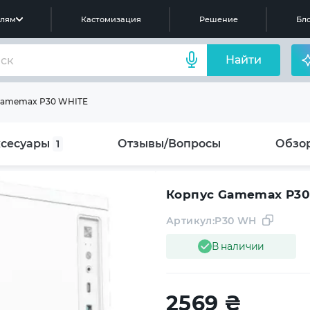
елям
Кастомизация
Решение
Бло
Найти
Gamemax P30 WHITE
сесуары
Отзывы/Вопросы
Обзо
1
Корпус Gamemax P3
Артикул:
P30 WH
В наличии
2569
₴