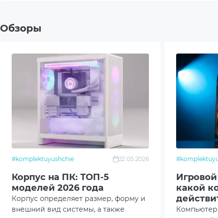
Доступные слоты под накопители
1x3.5"
Обзоры
3x2.5"
Слоты расширения
7
Высота кулера CPU
168
Длина видеокарты
355
Длина блока питания
160
#komplektuyushchie
22.05.2026
#komplektuyu
Охлаждение (установлено)
Bott
Корпус на ПК: ТОП-5
Игровой
моделей 2026 года
какой к
Rear:
действи
Корпус определяет размер, форму и
тихо?
внешний вид системы, а также
Компьютер 