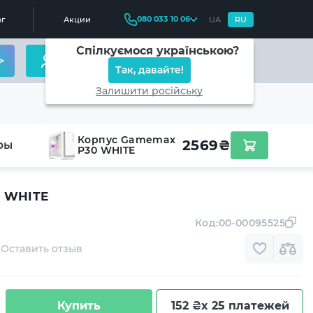
080 033 10 06
г
Акции
UA
RU
Спілкуємося українською?
Так, давайте!
Залишити російську
Корпус Gamemax
2569
₴
ры
P30 WHITE
0 WHITE
Код:
00-00095525
Оставить отзыв
Купить
152 ₴
x 25 платежей