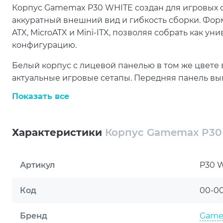
Корпус Gamemax P30 WHITE создан для игровых с
аккуратный внешний вид и гибкость сборки. Фор
ATX, MicroATX и Mini-ITX, позволяя собрать как 
конфигурацию.
Белый корпус с лицевой панелью в том же цвете
актуальные игровые сетапы. Передняя панель вып
часть сочетает сталь и закаленное стекло, откры
Показать все
Gamemax P30 WHITE рассчитан на установку виде
высотой до 168 мм. Внутри предусмотрены 7 слотов
Характеристики
Корпус Gamemax P30
2,5", что делает корпус удобной основой для сов
накопителями.
Артикул
P30 
Система охлаждения включает встроенный вентиля
нижней панели. Дополнительно можно установить 
Код
00-0
отверстий для СРО, пылевых фильтров и сетчато
стабильный воздушный поток.
Бренд
Gam