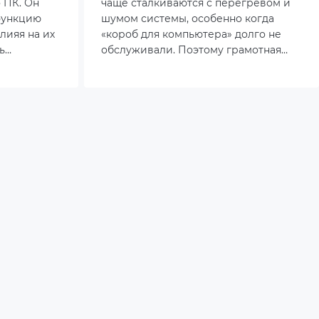
 ПК. Он
чаще сталкиваются с перегревом и
функцию
шумом системы, особенно когда
лияя на их
«короб для компьютера» долго не
ь
обслуживали. Поэтому грамотная
ность
разборка и регулярная чистка
е
корпуса уже не опция, а
о
обязательная часть ухода за рабочей
а
станцией.
 частью
те
за и
те.