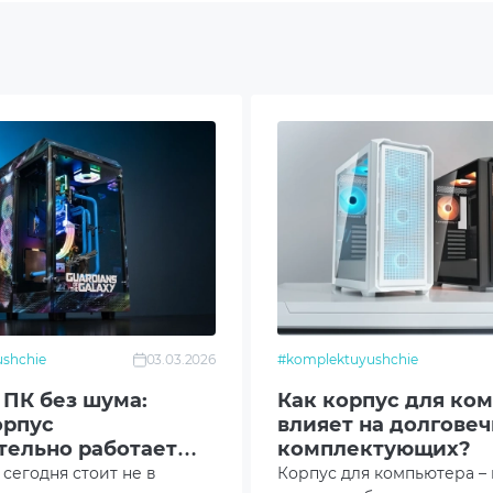
m
mm
mm
shchie
03.03.2026
#komplektuyushchie
: 1x120mm ARGB
 ПК без шума:
Как корпус для ко
орпус
влияет на долговеч
: 3x140mm
тельно работает
комплектующих?
сегодня стоит не в
Корпус для компьютера – 