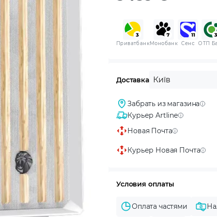
Приватбанк
Монобанк
Сенс
ОТП Б
Київ
Доставка
Забрать из магазина
Курьер Artline
Новая Почта
Курьер Новая Почта
Условия оплаты
Оплата частями
На