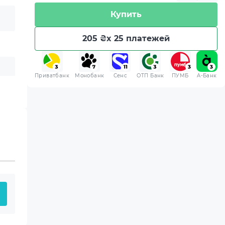
Купить
205 ₴
x 25 платежей
Приватбанк
Монобанк
Сенс
ОТП Банк
ПУМБ
A-Банк