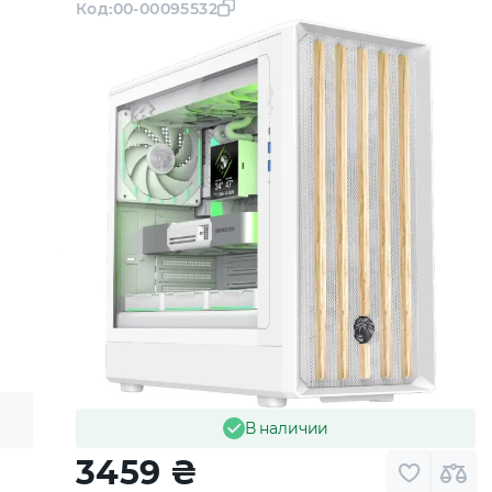
Код:
00-00095532
В наличии
3459
₴