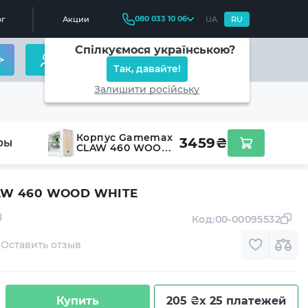
080 033 10 06
г
Акции
UA
RU
Спілкуємося українською?
Так, давайте!
Залишити російську
Корпус Gamemax
3459
₴
ры
CLAW 460 WOOD
WHITE
AW 460 WOOD WHITE
Код:
00-00095532
Оставить отзыв
Купить
205 ₴
x 25 платежей