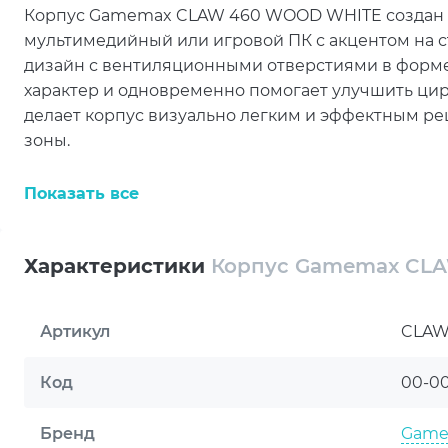
Корпус Gamemax CLAW 460 WOOD WHITE создан дл
мультимедийный или игровой ПК с акцентом на с
дизайн с вентиляционными отверстиями в форм
характер и одновременно помогает улучшить цир
делает корпус визуально легким и эффектным р
зоны.
Модель выполнена в формате Miditower и поддержи
Показать все
открывает широкий выбор конфигураций. Внутри
420 мм и процессорных кулеров высотой до 175 м
сборок нового поколения. Наличие 7 слотов рас
Характеристики
Корпус Gamemax CL
под задачи гейминга, стриминга, работы с контен
Система охлаждения Gamemax CLAW 460 WOOD W
Артикул
CLAW
мощных компонентов. В корпусе уже установлены 
дополнительные посадочные места Bottom 3x120 
Код
00-0
возможности воздушного охлаждения. Также пре
вентиляционные решетки и пылевой фильтр, а ма
Бренд
Gam