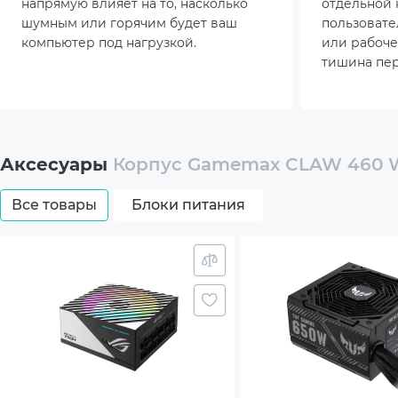
напрямую влияет на то, насколько
отдельной 
Охлаждение (опционально)
Bott
шумным или горячим будет ваш
пользовате
компьютер под нагрузкой.
или рабоче
Side:
тишина пер
превратила
Top: 
условие ка
Дополнительный опционал/
Прот
возможности
Аксесуары
Корпус Gamemax CLAW 460
Подд
охла
Все товары
Блоки питания
Комплектация
Корп
Вес (без упаковки), кг
8
Цвет
Белы
Страна-производитель товара
Кита