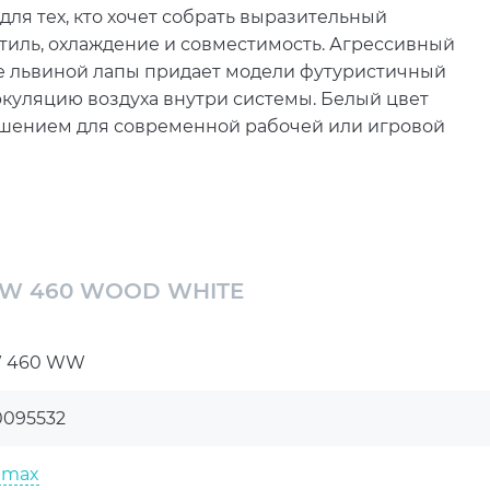
я тех, кто хочет собрать выразительный
тиль, охлаждение и совместимость. Агрессивный
е львиной лапы придает модели футуристичный
куляцию воздуха внутри системы. Белый цвет
ешением для современной рабочей или игровой
вает материнские платы ITX, ATX и Micro-ATX, что
 предусмотрено место для видеокарт длиной до
м, поэтому корпус подходит для производительных
ширения позволяет гибко адаптировать систему
AW 460 WOOD WHITE
том и мультимедиа.
HITE ориентирована на стабильную работу
 460 WW
4 вентилятора 120 мм с ARGB-подсветкой, а
мм и Top 3x120 или 2x140 мм расширяют
0095532
дусмотрена поддержка жидкостного охлаждения,
ксимальный уровень шума составляет 33 дБ.
emax