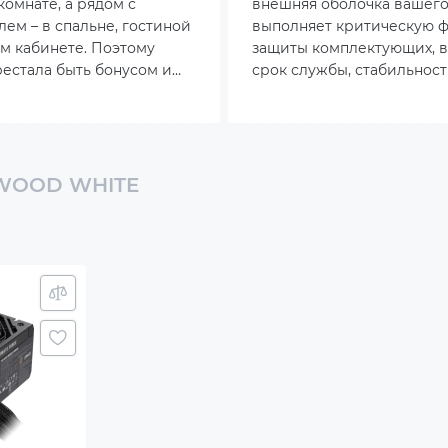
комнате, а рядом с
внешняя оболочка вашего
om: 2x120mm
лем – в спальне, гостиной
выполняет критическую 
м кабинете. Поэтому
защиты комплектующих, в
 3x120mm
естала быть бонусом и
срок службы, стабильност
сь в обязательное
эксплуатации и эффектив
3x120 | 2x140mm
чественной сборки.
охлаждения. Современны
тенденции показывают, чт
грамотный выбор корпус
ивопылевой фильтр на нижней панели
становится неотъемлемой
 WOOD WHITE
ержка производительных систем водяного
сборки, особенно при рос
ждения
производительности желе
потребности в тихой рабо
ус
й
й