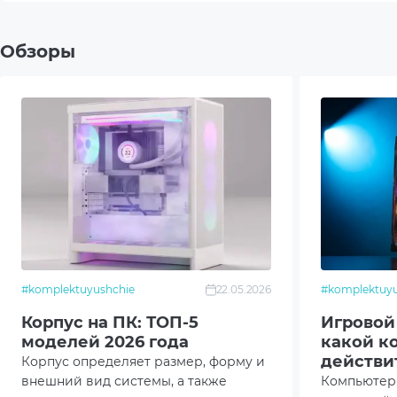
Доступные слоты под накопители
2x2.5"
Обзоры
2x3.5"
Слоты расширения
7
Высота кулера CPU
175m
Длина видеокарты
420
Длина блока питания
240
#komplektuyushchie
22.05.2026
#komplektuyu
Охлаждение (установлено)
Rear
Корпус на ПК: ТОП-5
Игровой
моделей 2026 года
какой к
Front
действи
Корпус определяет размер, форму и
тихо?
внешний вид системы, а также
Компьютер 