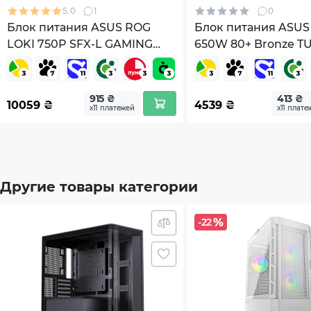
5.0
1
0
Гарантия
24мес
Блок питания ASUS ROG
Блок питания ASUS
LOKI 750P SFX-L GAMING
650W 80+ Bronze TU
*Характеристики и комплектация товара могут 
750W Platinum (90YE00N4-
GAMING-650B
B0NA00)
915 ₴
413 ₴
10059
₴
4539
₴
х11 платежей
х11 плате
Другие товары категории
-22