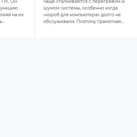
 ПК. Он
чаще сталкиваются с перегревом и
функцию
шумом системы, особенно когда
лияя на их
«короб для компьютера» долго не
ь
обслуживали. Поэтому грамотная
ность
разборка и регулярная чистка
е
корпуса уже не опция, а
о
обязательная часть ухода за рабочей
а
станцией.
 частью
те
за и
те.