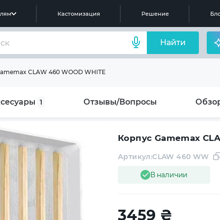
елям
Кастомизация
Решение
Бло
Найти
Gamemax CLAW 460 WOOD WHITE
сесуары
Отзывы/Вопросы
Обзо
1
Корпус Gamemax CL
Артикул:
CLAW 460 WW
В наличии
3459
₴