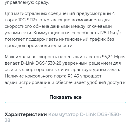
управляемую среду.
Для магистральных соединений предусмотрены 4
порта 10G SFP+, открывающие возможности для
скоростного обмена данными между ключевыми
узлами сети. Коммутационная способность 128 Гбит/с
помогает поддерживать интенсивный трафик без
просадок производительности.
Максимальная скорость пересылки пакетов 95,24 Mpps
делает D-Link DGS-1530-28 уверенным решением для
офисных, корпоративных и инфраструктурных задач.
Наличие консольного порта RJ-45 упрощает
администрирование и обеспечивает удобный доступ к
настройкам устройства.
Показать все
Все Ethernet RJ-45 порты поддерживают защиту от
перенапряжения IEC61000-4-5 6 кВ, что повышает
устойчивость оборудования в сложных условиях
Характеристики
Коммутатор D-Link DGS-1530-
эксплуатации. Система Smart Fan помогает
28
оптимизировать охлаждение, а максимальное