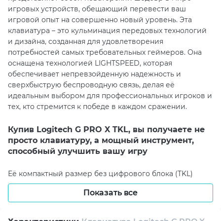
игровых устройств, обещающий перевести ваш
игровой опыт на совершенно новый уровень. Эта
клавиатура – это кульминация передовых технологий
и дизайна, созданная для удовлетворения
потребностей самых требовательных геймеров. Она
оснащена технологией LIGHTSPEED, которая
обеспечивает непревзойденную надежность и
сверхбыструю беспроводную связь, делая её
идеальным выбором для профессиональных игроков и
тех, кто стремится к победе в каждом сражении.
Купив Logitech G PRO X TKL, вы получаете не
просто клавиатуру, а мощный инструмент,
способный улучшить вашу игру
Её компактный размер без цифрового блока (TKL)
освобождает больше места на рабочем столе для
Показать все
более свободного перемещения мыши, что особенно
важно в моменты интенсивного геймплея. Клавиатура
оснащена тактильными переключателями,