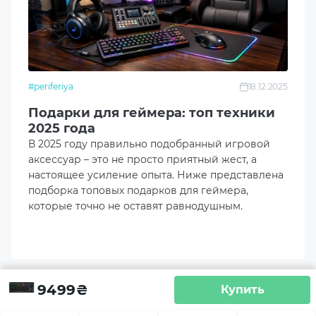
Radio (USB)
Bluetooth
USB
#periferiya
18.12.2025
Подарки для геймера: топ техники
Наличие подсветки
2025 года
Да
В 2025 году правильно подобранный игровой
аксессуар – это не просто приятный жест, а
настоящее усиление опыта. Ниже представлена
Цвет подсветки
подборка топовых подарков для геймера,
RGB
которые точно не оставят равнодушным.
Длина кабеля, м
1.8
9499
₴
Купить
Программное обеспечение
G Hub