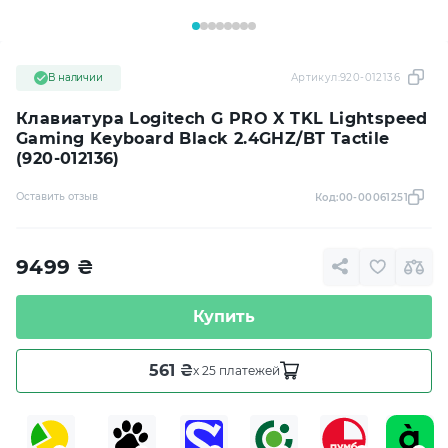
В наличии
Артикул:
920-012136
Клавиатура Logitech G PRO X TKL Lightspeed
Gaming Keyboard Black 2.4GHZ/BT Tactile
(920-012136)
Оставить отзыв
Код:
00-00061251
9499
₴
Купить
561 ₴
x 25 платежей