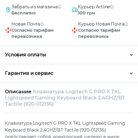
Забрать из магазина
Курьер Artline
Бесплатно
100 грн
Новая Почта
Курьер Новая Почта
Согласно тарифам
Согласно тарифам
перевозчика
перевозчика
Условия оплаты
Оплата частями
Наличными
Кредит
Гарантия и сервис
Возврат и обмен в течение 14 дней
Описание
Клавиатура Logitech G PRO X TKL
Собственный сервисный центр
Lightspeed Gaming Keyboard Black 2.4GHZ/BT
Tactile (920-012136)
Техническая поддержка
Консультация
Клавиатура Logitech G PRO X TKL Lightspeed Gaming
Keyboard Black 2.4GHZ/BT Tactile (920-012136)
представляет собой новаторский шедевр в мире