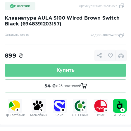
В наличии
Артикул:
6948391203157
Клавиатура AULA S100 Wired Brown Switch
Black (6948391203157)
Оставить отзыв
Код:
00-00094097
899
₴
Купить
54 ₴
x 25 платежей
Приватбанк
Монобанк
Сенс
ОТП Банк
ПУМБ
A-Банк