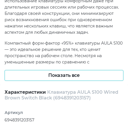
использование клавиатуры комфортным даже при
длительных игровых сессиях или рабочих процессах.
Благодаря своей конструкции, они минимизируют
риск возникновения ошибок при одновременном
нажатии нескольких клавиш, что является важным
аспектом для любых динамичных задач.
Компактный форм-фактор «95%» клавиатуры AULA S100
— это идеальное решение для тех, кто ценит
пространство на рабочем столе. Несмотря на
уменьшенные размеры по сравнению с
традиционными полноразмерными клавиатурами, она
сохраняет все необходимые функциональные клавиши
Показать все
и элементы управления. Это позволяет пользователю
легко переключаться между офисной работой и
Характеристики
Клавиатура AULA S100 Wired
захватывающими игровыми моментами, не испытывая
Brown Switch Black (6948391203157)
при этом дискомфорта от недостатка места.
Одним из ключевых преимуществ AULA S100 является
Артикул
возможность персонализации благодаря поддержке
6948391203157
настроек горячих клавиш и комбинаций. Этот