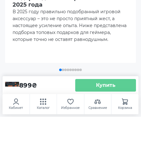
Цвет подсветки
2025 года
В 2025 году правильно подобранный игровой
RGB
аксессуар – это не просто приятный жест, а
настоящее усиление опыта. Ниже представлена
Длина кабеля, м
подборка топовых подарков для геймера,
1.2
которые точно не оставят равнодушным.
Дополнительный опционал/возможности
Настройка макросов
Hot-Swappable
899
₴
Купить
Аксесуары
Клавиатура AULA S100 Wired Brown
Switch Black (6948391203157)
Многоцветная RGB-подсветка с различными
режимами
Аксессуары для клавиатур и мышек
Мышки
Кабинет
Каталог
Избранное
Сравнение
Корзина
-19
Функция Anti-ghosting