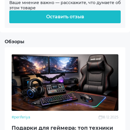
Пластик
Ваше мнение важно — расскажите, что думаете об
этом товаре
Оставить отзыв
Тип переключателей
Brown Switch
Количество клавиш
Обзоры
99
Цифровой блок
Нет
Интерфейс
USB
Наличие подсветки
#periferiya
18.12.2025
Да
Подарки для геймера: топ техники