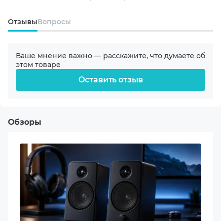
Bluetooth 4.2
Oтзывы
Вопросы
mini-Jack (3.5 мм)
Ваше мнение важно — расскажите, что думаете об
Digital optical input
этом товаре
Оставить отзыв
Формат звука
2.1
Обзоры
Тип питания
От сети
Частотный диапазон
35-20000 Hz
Чувствительность
89 dB