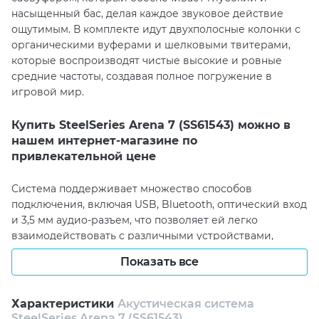
насыщенный бас, делая каждое звуковое действие
ощутимым. В комплекте идут двухполосные колонки с
органическими вуферами и шелковыми твитерами,
которые воспроизводят чистые высокие и ровные
средние частоты, создавая полное погружение в
игровой мир.
Купить SteelSeries Arena 7 (SS61543) можно в
нашем интернет-магазине по
привлекательной цене
Система поддерживает множество способов
подключения, включая USB, Bluetooth, оптический вход
и 3,5 мм аудио-разъем, что позволяет ей легко
взаимодействовать с различными устройствами,
такими как ПК, PlayStation и Mac. Это делает её
Показать все
универсальным решением для любой игровой или
мультимедийной установки.
Характеристики
Акустическая система
Одной из выдающихся особенностей является RGB
SteelSeries Arena 7 (SS61543)