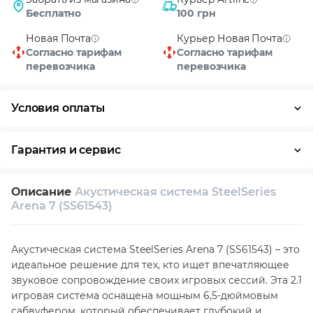
Бесплатно
100 грн
Новая Почта
Курьер Новая Почта
Согласно тарифам
Согласно тарифам
перевозчика
перевозчика
Условия оплаты
Оплата частями
Наличными
Кредит
Гарантия и сервис
Возврат и обмен в течение 14 дней
Описание
Акустическая система SteelSeries
Собственный сервисный центр
Arena 7 (SS61543)
Техническая поддержка
Консультация
Акустическая система SteelSeries Arena 7 (SS61543) – это
идеальное решение для тех, кто ищет впечатляющее
звуковое сопровождение своих игровых сессий. Эта 2.1
игровая система оснащена мощным 6,5-дюймовым
сабвуфером, который обеспечивает глубокий и