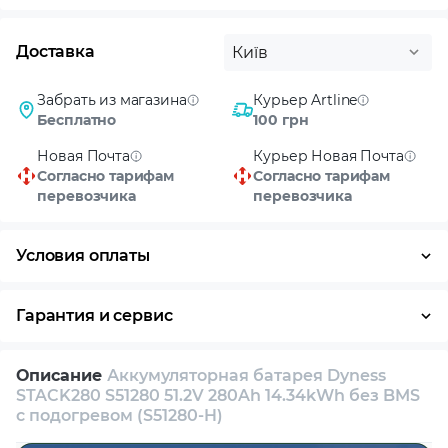
Доставка
Київ
Забрать из магазина
Курьер Artline
Бесплатно
100 грн
Новая Почта
Курьер Новая Почта
Согласно тарифам
Согласно тарифам
перевозчика
перевозчика
Условия оплаты
Оплата частями
Наличными
Кредит
Гарантия и сервис
Возврат и обмен в течение 14 дней
Описание
Аккумуляторная батарея Dyness
Собственный сервисный центр
STACK280 S51280 51.2V 280Ah 14.34kWh без BMS
с подогревом (S51280-H)
Техническая поддержка
Консультация