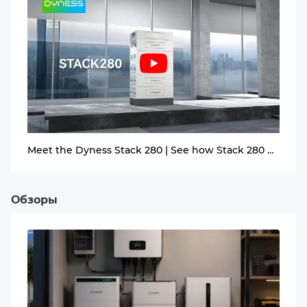
51.2 V
Напряжение отсечки разряда
44.8 V
Номинальная долговременная мощность батареи
7.17 kW
Meet the Dyness Stack 280 | See how Stack 280 makes energy storage simple, scalable, and secure
Максимальная мощность батареи
10.24 kW
Обзоры
Зарядный ток (макс.)
200 A
МОДУЛЬНАЯ АРХИТЕКТУРА
Рекомендуемый ток разряда
STACK280
140 A