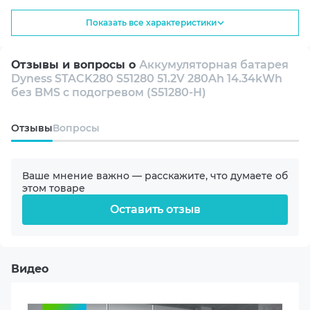
Показать все характеристики
Емкость батареи
Емкий модуль для профессиональной
280 Ah
системы накопления
Отзывы и вопросы о
Аккумуляторная батарея
Dyness STACK280 S51280 51.2V 280Ah 14.34kWh
Энергия батареи
без BMS с подогревом (S51280-H)
14.34
51.2 В
14.34 kW⋅h
кВт·ч энергии
номинальное
Oтзывы
Вопросы
напряжение
Технология
Литий-железо-фосфатная (LiFePO4)
Ваше мнение важно — расскажите, что думаете об
280 А·ч
200 А
этом товаре
Цикл жизни
номинальная емкость
максимальный ток
Оставить отзыв
8000 циклов
8000+
Диапазон рабочего напряжения
Видео
44.8 - 57.6 V
циклов работы
Номинальное напряжение