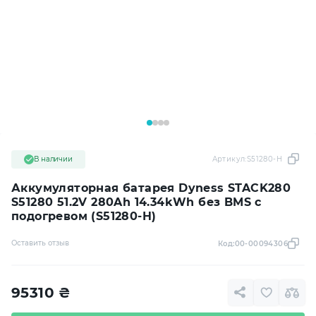
В наличии
Артикул:
S51280-H
Аккумуляторная батарея Dyness STACK280
S51280 51.2V 280Ah 14.34kWh без BMS с
подогревом (S51280-H)
Оставить отзыв
Код:
00-00094306
95310
₴