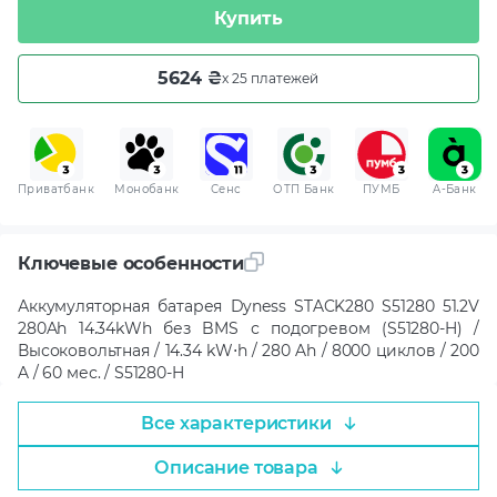
Купить
5624 ₴
x 25 платежей
Приватбанк
Монобанк
Сенс
ОТП Банк
ПУМБ
A-Банк
Ключевые особенности
Аккумуляторная батарея Dyness STACK280 S51280 51.2V
280Ah 14.34kWh без BMS с подогревом (S51280-H) /
Высоковольтная / 14.34 kW⋅h / 280 Ah / 8000 циклов / 200
A / 60 мес. / S51280-H
Все характеристики
Описание товара