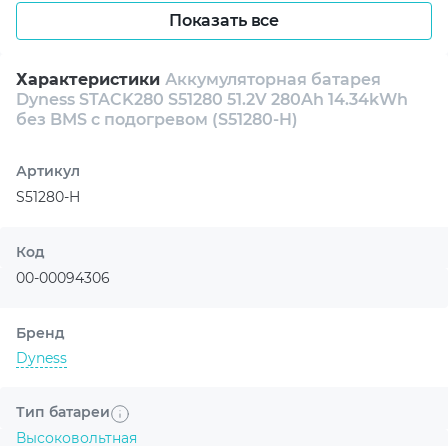
СИСТЕМ
Показать все
Dyness S51280-H с подогревом для
Характеристики
Аккумуляторная батарея
Dyness STACK280 S51280 51.2V 280Ah 14.34kWh
системы STACK280
без BMS с подогревом (S51280-H)
Высоковольтный LiFePO4-модуль с
номинальной энергией 14.34 кВт·ч,
Артикул
напряжением 51.2 В и емкостью 280 А·ч.
S51280-H
Модель поставляется без BMS и
предназначена для построения
Код
масштабируемой системы хранения
00-00094306
энергии STACK280.
Бренд
Dyness
КЛЮЧЕВЫЕ
Тип батареи
Высоковольтная
ХАРАКТЕРИСТИКИ