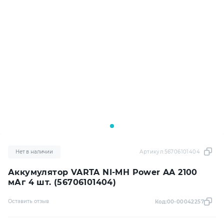
Нет в наличии
Артикул:
56706101404
Аккумулятор VARTA NI-MH Power AA 2100
мАг 4 шт. (56706101404)
Оставить отзыв
Код:
00-00042257