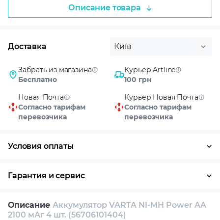
Описание товара
Доставка
Київ
Забрать из магазина
Курьер Artline
Бесплатно
100 грн
Новая Почта
Курьер Новая Почта
Согласно тарифам
Согласно тарифам
перевозчика
перевозчика
Условия оплаты
Оплата частями
Наличными
Кредит
Гарантия и сервис
Возврат и обмен в течение 14 дней
Описание
Аккумулятор VARTA NI-MH Power AA
Собственный сервисный центр
2100 мАг 4 шт. (56706101404)