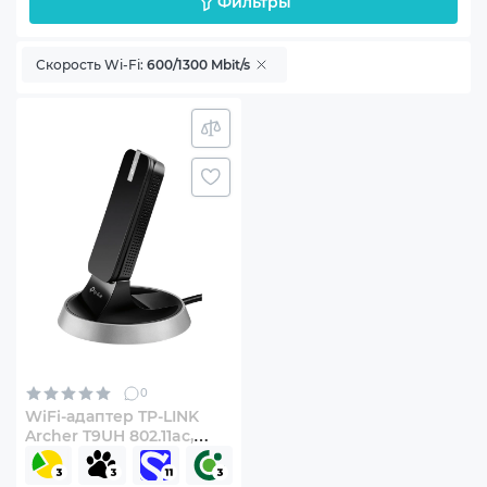
Фильтры
Скорость Wi-Fi:
600/1300 Mbit/s
0
WiFi-адаптер TP-LINK
Archer T9UH 802.11ac,
2.4/5 ГГц, AC600, USB 3.0
(ARCHER T9UH)