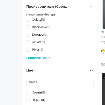
Производитель (бренд)
Популярные бренды
Oukitel
(16)
Blackview
(12)
Doogee
(12)
П
Teclast
(7)
T3
Co
Pixus
(2)
A
Показать еще
9
5
Цвет
Серый
(18)
Черный
(6)