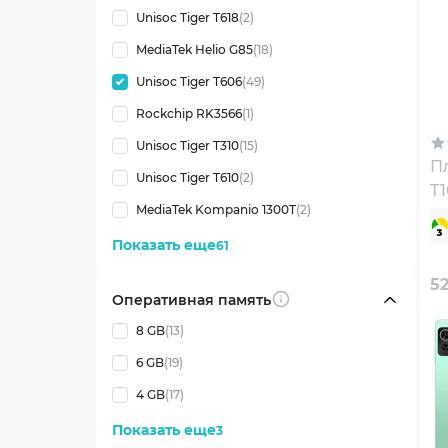
Unisoc Tiger T618
(2)
MediaTek Helio G85
(18)
Unisoc Tiger T606
(49)
Rockchip RK3566
(1)
Unisoc Tiger T310
(15)
П
Unisoc Tiger T610
(2)
T1
MediaTek Kompanio 1300T
(2)
S
(T
Показать еще
61
5
Оперативная память
Info
8 GB
(13)
6 GB
(19)
4 GB
(17)
Показать еще
3