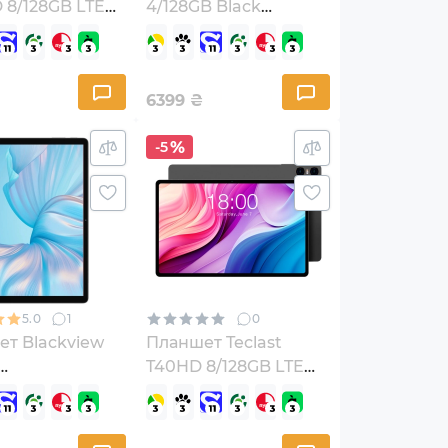
8/128GB LTE
4/128GB Black
Blue
(6923740240113)
09685501)
6399
₴
-5
5.0
1
0
т Blackview
Планшет Teclast
T40HD 8/128GB LTE
48314523)
Space Grey
(6940709685594)