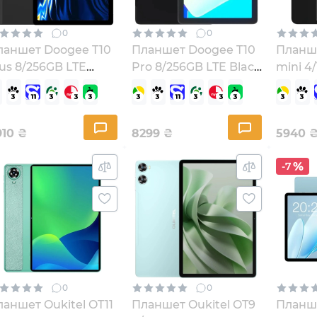
0
0
ланшет Doogee T10
Планшет Doogee T10
Планш
us 8/256GB LTE
Pro 8/256GB LTE Black
mini 4
ack (6924351652395)
(6924351646059)
Black
(69243
910
₴
8299
₴
5940
-7
0
0
аншет Oukitel OT11
Планшет Oukitel OT9
Планше