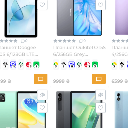
0
0
ланшет Doogee
Планшет Oukitel OT5S
Планше
0S 6/128GB LTE
6/256GB Grey
4/256G
pace Gray
(6931940754682)
(69319
10S_Grey)
299
₴
9999
₴
6599
₴