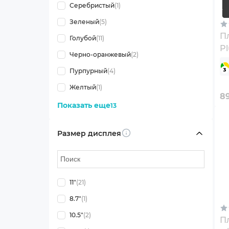
Серебристый
(1)
Зеленый
(5)
П
Голубой
(11)
Pl
Черно-оранжевый
(2)
Bl
Пурпурный
(4)
Желтый
(1)
8
Показать еще
13
Размер дисплея
Info
11"
(21)
8.7"
(1)
10.5"
(2)
Пл