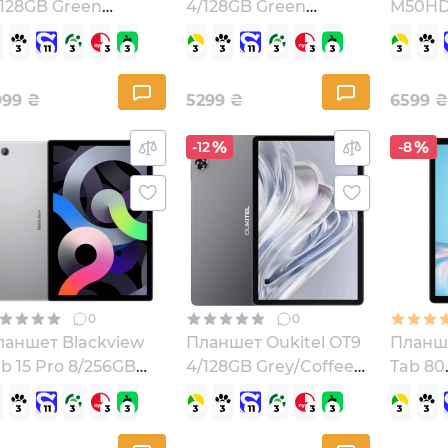
/128GB Green
4/128GB Green
M50HD 
931940737135)
(OT9_green)
Pearl 
(69407
999
₴
5299
₴
6599
₴
-12
-8
0
0
ланшет Blackview
Планшет Oukitel OT9
Планше
b 15 Pro 8/256GB
4/128GB Grey/Coffee
Tab 80
E Silver
(6931940766036)
(69315