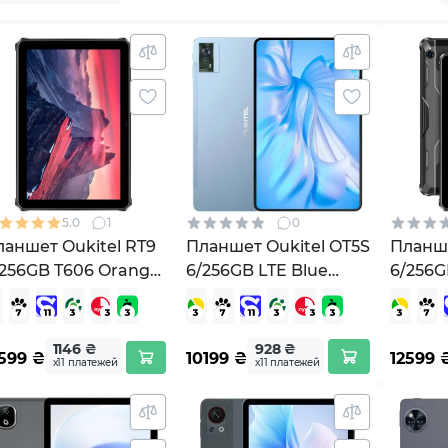
5.0
1
0
аншет Oukitel RT9
Планшет Oukitel OT5S
Планше
/256GB T606 Orange
6/256GB LTE Blue
6/256G
931940766838)
(OT5S_BL)
(69319
1146 ₴
928 ₴
599
₴
10199
₴
12599
х11 платежей
х11 платежей