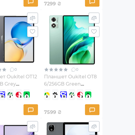
7299
₴
0
0
т Oukitel OT12
Планшет Oukitel OT8
B Grey
6/256GB Green
40760256)
(6931940744065)
7599
₴