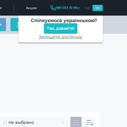
080 033 10 06
г
Акции
UA
RU
Спілкуємося українською?
Так, давайте!
Залишити російську
Не выбрано