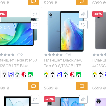
599
₴
5299
₴
6999
₴
8
-10
0
0
ланшет Teclast M50
Планшет Blackview
Планше
128GB LTE Blue
Tab 60 6/128GB LTE
4/256G
6940709685532/6940709686799)
Glacial Blue
(69319
(6931548314080)
699
₴
5699
₴
6599
₴
-21