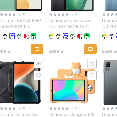
0
0
ланшет Teclast M50
Планшет Blackview
Планше
ni 6/128GB Tea
Tab 9 6/256GB WiFi
Tab 90
reen
Ink Gray
Blue (
6940709687055)
(6931548317623)
099
₴
5999
₴
6599
₴
0
0
ланшет Blackview
Планшет Doogee T20
Планше