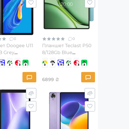
0
0
т Doogee U11
Планшет Teclast P50
B Grey
8/128Gb Blue
40240120)
(6940709687550)
6899
₴