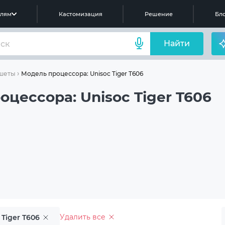
елям
Кастомизация
Решение
Бло
Найти
Модель процессора: Unisoc Tiger T606
шеты
цессора: Unisoc Tiger T606
Удалить все
 Tiger T606