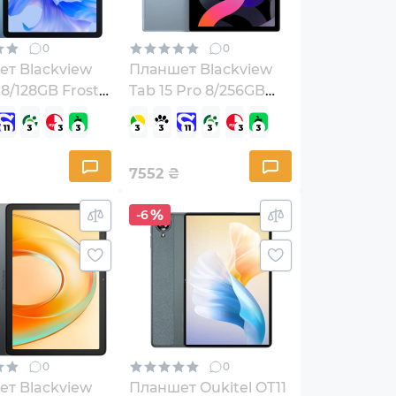
0
0
т Blackview
Планшет Blackview
 8/128GB Frost
Tab 15 Pro 8/256GB
BVTAB90-BL)
LTE Blue
7552
₴
-6
0
0
т Blackview
Планшет Oukitel OT11