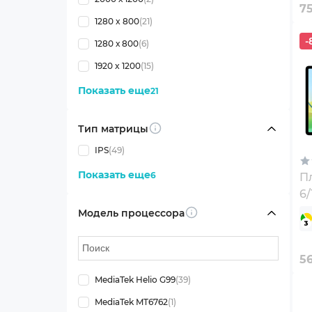
7
1280 x 800
(21)
-
1280 х 800
(6)
1920 x 1200
(15)
Показать еще
21
Тип матрицы
Info
IPS
(49)
Показать еще
6
П
6/
(
Модель процессора
Info
5
MediaTek Helio G99
(39)
MediaTek MT6762
(1)