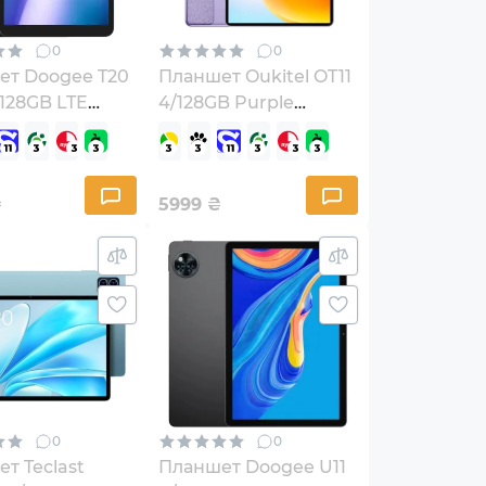
0
0
ет Doogee T20
Планшет Oukitel OT11
/128GB LTE
4/128GB Purple
(6931940737111)
51646097)
₴
5999
₴
0
0
т Teclast
Планшет Doogee U11