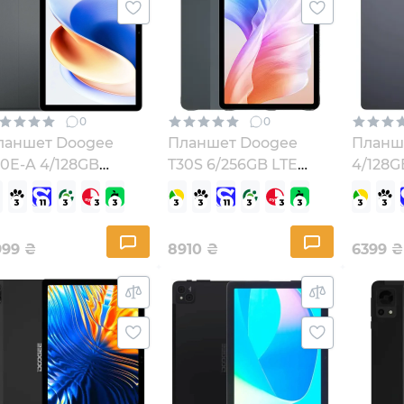
0
0
ланшет Doogee
Планшет Doogee
Планше
0E-A 4/128GB
T30S 6/256GB LTE
4/128G
smic Gray (T30E-
Grey (6924351689568)
(69237
_GR)
999
₴
8910
₴
6399
₴