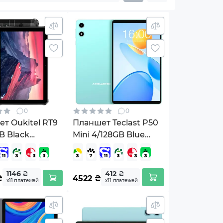
0
0
т Oukitel RT9
Планшет Teclast P50
B Black
Mini 4/128GB Blue
40766845)
(6940709687482)
1146 ₴
412 ₴
₴
4522
₴
х11 платежей
х11 платежей