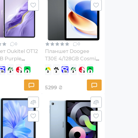
0
0
т Oukitel OT12
Планшет Doogee
B Purple
T30E 4/128GB Cosmic
40760232)
Gray (T30E_GR)
5299
₴