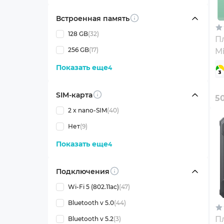
Встроенная память
Info
128 GB
(32)
П
256 GB
(17)
Mi
G
Показать еще
4
(
SIM-карта
Info
5
2 x nano-SIM
(40)
Нет
(9)
Показать еще
4
Подключения
Info
Wi-Fi 5 (802.11ac)
(47)
Bluetooth v 5.0
(44)
П
Bluetooth v 5.2
(3)