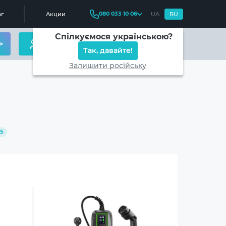
080 033 10 06
г
Акции
UA
RU
Спілкуємося українською?
Так, давайте!
Залишити російську
5