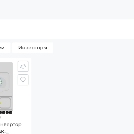
еи
Инверторы
0
инвертор
6K-