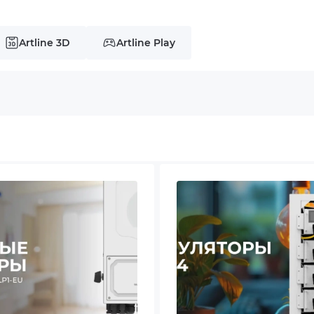
ародна збірка"
Artline 3D
Artline Play