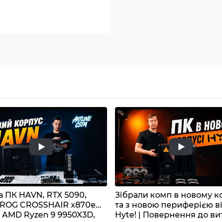
а ПК HAVN, RTX 5090,
Зібрали комп в новому к
 ROG CROSSHAIR x870e
та з новою периферією в
 AMD Ryzen 9 9950X3D,
Hyte! | Повернення до ви