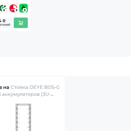
AM2-P
tery 2
4 ₴
латежей
(SUN-3.6K-
AM2-P)
в на
Стойка DEYE BOS-G
3 аккумуляторов (3U-
K)