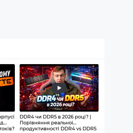
орпусі
DDR4 чи DDR5 в 2026 році? |
ід
Порівняння реальної
токів?
продуктивності DDR4 vs DDR5