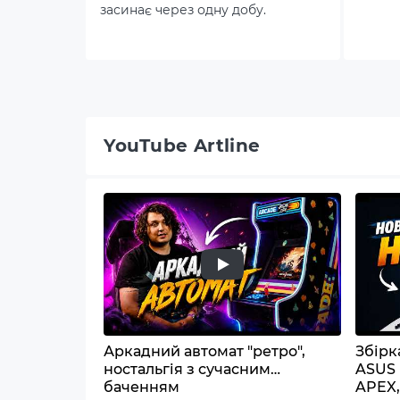
засинає через одну добу.
YouTube Artline
Аркадний автомат "ретро",
Збірк
ностальгія з сучасним
ASUS
баченням
APEX,