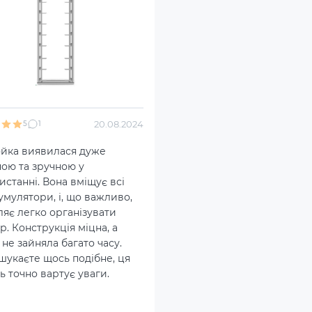
20.08.2024
5
1
ойка виявилася дуже
ною та зручною у
станні. Вона вміщує всі
умулятори, і, що важливо,
ляє легко організувати
р. Конструкція міцна, а
 не зайняла багато часу.
шукаєте щось подібне, ця
 точно вартує уваги.