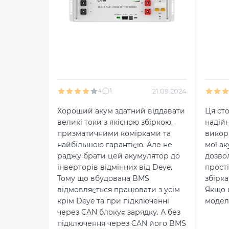
21.09.2024
4
1
Хороший акум здатний віддавати
Ця ст
великі токи з якісною збіркою,
надій
призматичними комірками та
викори
найбільшою гарантією. Але не
мої ак
раджу брати цей акумулятор до
дозво
інверторів відмінних від Deye.
прості
Тому що вбудована BMS
збірка
відмовляється працювати з усім
Якщо 
крім Deye та при підключенні
модель
через CAN блокує зарядку. А без
підключення через CAN його BMS