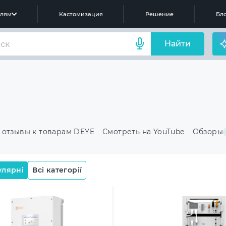
елям
Кастомизация
Решение
Бло
Найти
 отзывы к товарам DEYE
Смотреть на YouTube
Обзоры
улярні
Всі категорії